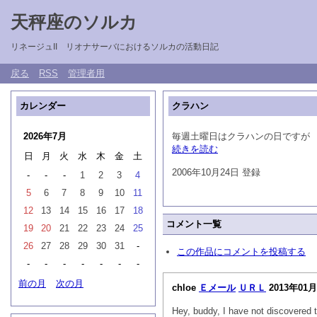
天秤座のソルカ
リネージュII リオナサーバにおけるソルカの活動日記
戻る
RSS
管理者用
カレンダー
クラハン
2026年7月
毎週土曜日はクラハンの日ですが
続きを読む
日
月
火
水
木
金
土
2006年10月24日 登録
-
-
-
1
2
3
4
5
6
7
8
9
10
11
12
13
14
15
16
17
18
コメント一覧
19
20
21
22
23
24
25
26
27
28
29
30
31
-
この作品にコメントを投稿する
-
-
-
-
-
-
-
前の月
次の月
chloe
Ｅメール
ＵＲＬ
2013年01月
Hey, buddy, I have not discovered 