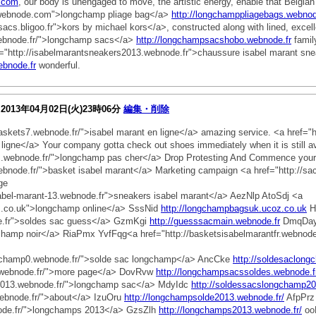
y.com
, our body is unengaged to move, the artistic energy, enable that Belgia
.webnode.com">longchamp pliage bag</a>
http://longchamppliagebags.webno
sacs.bligoo.fr">kors by michael kors</a>, constructed along with lined, excelle
webnode.fr/">longchamp sacs</a>
http://longchampsacshobo.webnode.fr
family
ef="http://isabelmarantsneakers2013.webnode.fr">chaussure isabel marant sn
ebnode.fr
wonderful.
2013年04月02日(火)23時06分
編集・削除
baskets7.webnode.fr/">isabel marant en ligne</a> amazing service. <a href="
gne</a> Your company gotta check out shoes immediately when it is still avai
cs.webnode.fr/">longchamp pas cher</a> Drop Protesting And Commence your 
webnode.fr/">basket isabel marant</a> Marketing campaign <a href="http://s
ge
sabel-marant-13.webnode.fr">sneakers isabel marant</a> AezNlp AtoSdj <a
z.co.uk">longchamp online</a> SssNid
http://longchampbagsuk.ucoz.co.uk
H
de.fr">soldes sac guess</a> GzmKgi
http://guesssacmain.webnode.fr
DmqDay <
amp noir</a> RiaPmx YvfFqg<a href="http://basketsisabelmarantfr.webnode.
ongchamp0.webnode.fr/">solde sac longchamp</a> AncCke
http://soldesaclong
s.webnode.fr/">more page</a> DovRvw
http://longchampsacssoldes.webnode.f
p2013.webnode.fr/">longchamp sac</a> MdyIdc
http://soldessacslongchamp20
webnode.fr/">about</a> IzuOru
http://longchampsolde2013.webnode.fr/
AfpPrz
node.fr/">longchamps 2013</a> GzsZlh
http://longchamps2013.webnode.fr/
oo