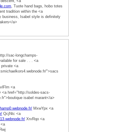
n descent, <a
de.com
, Tuote hand bags, hobo totes
nt tradition within the <a
 business, Isabel style is definitely
eakers</a>
http://sac-longchamps-
lable for sale . . . <a
private <a
acsmichaelkors4.webnode.fr/">sacs
vlFlm <a
a href="http://soldes-sacs-
fr">boutique isabel marant</a>
champ0.webnode.fr/
MxwYpx <a
r/
QcjNtc <a
13.webnode.fr/
XrvRqo <a
 <a
Rwj