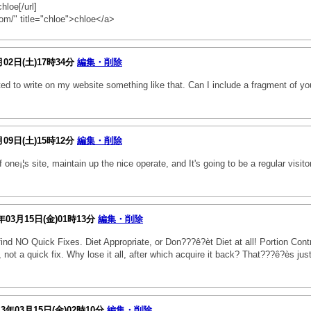
chloe[/url]
om/" title="chloe">chloe</a>
月02日(土)17時34分
編集・削除
ed to write on my website something like that. Can I include a fragment of
月09日(土)15時12分
編集・削除
of one¡¦s site, maintain up the nice operate, and It's going to be a regular vis
年03月15日(金)01時13分
編集・削除
 find NO Quick Fixes. Diet Appropriate, or Don???ê?èt Diet at all! Portion Con
ter, not a quick fix. Why lose it all, after which acquire it back? That???ê?ès
13年03月15日(金)02時10分
編集・削除