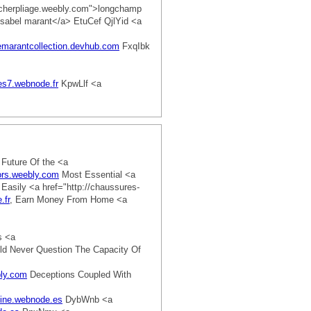
cherpliage.weebly.com">longchamp
isabel marant</a> EtuCef QjlYid <a
llemarantcollection.devhub.com
FxqIbk
tes7.webnode.fr
KpwLlf <a
Future Of the <a
ors.weebly.com
Most Essential <a
asily <a href="http://chaussures-
.fr
, Earn Money From Home <a
s <a
ld Never Question The Capacity Of
bly.com
Deceptions Coupled With
line.webnode.es
DybWnb <a