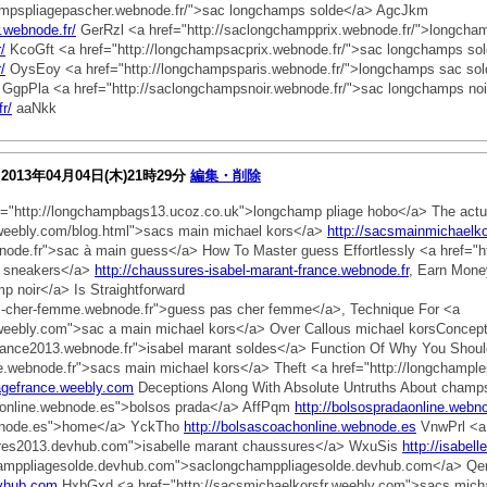
ampspliagepascher.webnode.fr/">sac longchamps solde</a> AgcJkm
.webnode.fr/
GerRzl <a href="http://saclongchampprix.webnode.fr/">longch
/
KcoGft <a href="http://longchampsacprix.webnode.fr/">sac longchamps s
/
OysEoy <a href="http://longchampsparis.webnode.fr/">longchamps sac sol
GgpPla <a href="http://saclongchampsnoir.webnode.fr/">sac longchamps no
r/
aaNkk
2013年04月04日(木)21時29分
編集・削除
="http://longchampbags13.ucoz.co.uk">longchamp pliage hobo</a> The actua
.weebly.com/blog.html">sacs main michael kors</a>
http://sacsmainmichaelk
node.fr">sac à main guess</a> How To Master guess Effortlessly <a href="ht
nt sneakers</a>
http://chaussures-isabel-marant-france.webnode.fr
, Earn Mone
p noir</a> Is Straightforward
pas-cher-femme.webnode.fr">guess pas cher femme</a>, Technique For <a
.weebly.com">sac a main michael kors</a> Over Callous michael korsConcep
france2013.webnode.fr">isabel marant soldes</a> Function Of Why You Shoul
nce.webnode.fr">sacs main michael kors</a> Theft <a href="http://longchamp
iagefrance.weebly.com
Deceptions Along With Absolute Untruths About champ
daonline.webnode.es">bolsos prada</a> AffPqm
http://bolsospradaonline.webn
webnode.es">home</a> YckTho
http://bolsascoachonline.webnode.es
VnwPrl <a
sures2013.devhub.com">isabelle marant chaussures</a> WxuSis
http://isabe
hamppliagesolde.devhub.com">saclongchamppliagesolde.devhub.com</a> Q
evhub.com
HxbGxd <a href="http://sacsmichaelkorsfr.weebly.com">sacs mic