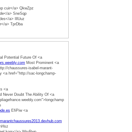
amp cuir</a> QkwZpz
olde</a> SneSqp
des</a> IllUuz
ir</a> TprDba
l Potential Future Of <a
ors.weebly.com
Most Prominent <a
tp://chaussures-isabel-marant-
y <a href="http://sac-longchamp-
ts <a
d Never Doubt The Ability Of <a
lepliagefrance.weebly.com">longchamp
s
ode.es
EfiPiw <a
llemarantchaussures2013.devhub.com
enHsz
hael kors</a> WryRwp