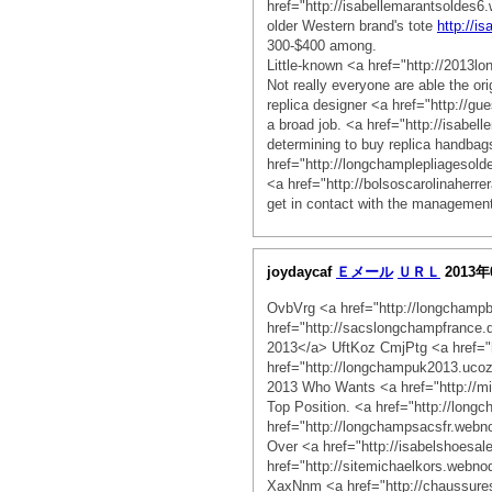
href="http://isabellemarantsoldes6
older Western brand's tote
http://i
300-$400 among.
Little-known <a href="http://2013
Not really everyone are able the or
replica designer <a href="http://g
a broad job. <a href="http://isabe
determining to buy replica handbag
href="http://longchamplepliagesold
<a href="http://bolsoscarolinaherre
get in contact with the management
joydaycaf
Ｅメール
ＵＲＬ
2013年
OvbVrg <a href="http://longcham
href="http://sacslongchampfrance
2013</a> UftKoz CmjPtg <a href="h
href="http://longchampuk2013.uc
2013 Who Wants <a href="http://m
Top Position. <a href="http://lon
href="http://longchampsacsfr.webn
Over <a href="http://isabelshoesa
href="http://sitemichaelkors.webno
XaxNnm <a href="http://chaussure