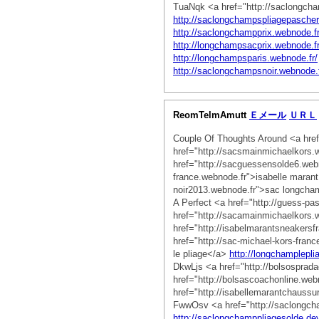
TuaNqk <a href="http://saclongch
http://saclongchampspliagepascher
http://saclongchampprix.webnode.fr
http://longchampsacprix.webnode.fr
http://longchampsparis.webnode.fr/
http://saclongchampsnoir.webnode.f
ReomTelmAmutt
Ｅメール
ＵＲＬ
Couple Of Thoughts Around <a href
href="http://sacsmainmichaelkors
href="http://sacguessensolde6.web
france.webnode.fr">isabelle mara
noir2013.webnode.fr">sac longcham
A Perfect <a href="http://guess-
href="http://sacamainmichaelkors
href="http://isabelmarantsneakers
href="http://sac-michael-kors-fra
le pliage</a>
http://longchamplepl
DkwLjs <a href="http://bolsospra
href="http://bolsascoachonline.
href="http://isabellemarantchaus
FwwOsv <a href="http://saclongc
http://saclongchamppliagesolde.d