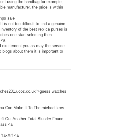
cost using the handbag for example,
le manufacturer, the price is within
mps sale
is not too difficult to find a genuine
nventory of the best replica purses is
does one start selecting then
 <a
l excitement you as may the service.
 blogs about them it is important to
atches201.ucoz.co.uk">guess watches
ou Can Make It To The michael kors
ft Out Another Fatal Blunder Found
pass <a
 YaxXrf <a