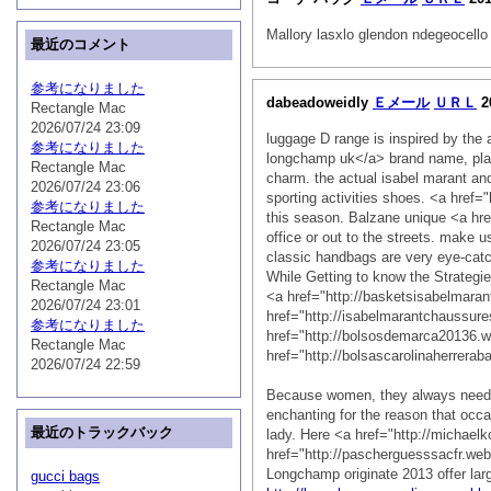
Mallory lasxlo glendon ndegeoc
最近のコメント
参考になりました
dabeadoweidly
Ｅメール
ＵＲＬ
2
Rectangle Mac
2026/07/24 23:09
luggage D range is inspired by the 
参考になりました
longchamp uk</a> brand name, playf
Rectangle Mac
charm. the actual isabel marant and
2026/07/24 23:06
sporting activities shoes. <a hre
参考になりました
this season. Balzane unique <a hre
Rectangle Mac
office or out to the streets. make
2026/07/24 23:05
classic handbags are very eye-catc
参考になりました
While Getting to know the Strategi
Rectangle Mac
<a href="http://basketsisabelmara
2026/07/24 23:01
href="http://isabelmarantchaussur
参考になりました
href="http://bolsosdemarca20136.
Rectangle Mac
href="http://bolsascarolinaherrerab
2026/07/24 22:59
Because women, they always need t
enchanting for the reason that occa
最近のトラックバック
lady. Here <a href="http://michael
href="http://pascherguesssacfr.we
Longchamp originate 2013 offer lar
gucci bags