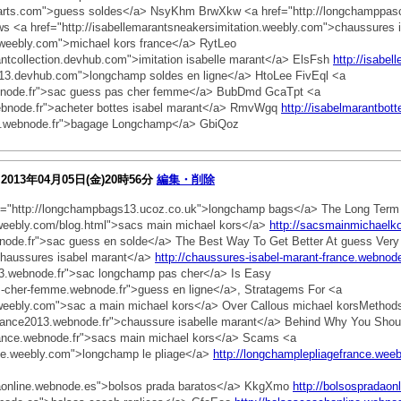
tarts.com">guess soldes</a> NsyKhm BrwXkw <a href="http://longchamppas
 <a href="http://isabellemarantsneakersimitation.weebly.com">chaussures 
.weebly.com">michael kors france</a> RytLeo
antcollection.devhub.com">imitation isabelle marant</a> ElsFsh
http://isabe
013.devhub.com">longchamp soldes en ligne</a> HtoLee FivEql <a
ebnode.fr">sac guess pas cher femme</a> BubDmd GcaTpt <a
webnode.fr">acheter bottes isabel marant</a> RmvWgq
http://isabelmarantbot
ge.webnode.fr">bagage Longchamp</a> GbiQoz
2013年04月05日(金)20時56分
編集・削除
f="http://longchampbags13.ucoz.co.uk">longchamp bags</a> The Long Term 
.weebly.com/blog.html">sacs main michael kors</a>
http://sacsmainmichaelk
node.fr">sac guess en solde</a> The Best Way To Get Better At guess Very E
chaussures isabel marant</a>
http://chaussures-isabel-marant-france.webnode
13.webnode.fr">sac longchamp pas cher</a> Is Easy
as-cher-femme.webnode.fr">guess en ligne</a>, Stratagems For <a
.weebly.com">sac a main michael kors</a> Over Callous michael korsMethod
france2013.webnode.fr">chaussure isabelle marant</a> Behind Why You Shou
france.webnode.fr">sacs main michael kors</a> Scams <a
nce.weebly.com">longchamp le pliage</a>
http://longchamplepliagefrance.wee
daonline.webnode.es">bolsos prada baratos</a> KkgXmo
http://bolsospradaon