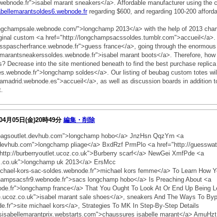
.webnode.fr">isabel marant sneakers</a>. Affordable manufacturer using the 
sabellemarantsoldes6.webnode.fr
regarding $600, and regarding 100-200 affordab
longchampsale.webnode.com/">longchamp 2013</a> with the help of 2013 cha
iginal custom <a href="http://longchampsacssoldes.tumblr.com">accueil</a>. It 
uesspascherfrance.webnode.fr">guess france</a>, going through the enormous i
llemarantsneakerssoldes.webnode.fr">isabel marant boots</a>. Therefore, how 
s? Decrease into the site mentioned beneath to find the best purchase replica
es.webnode.fr">longchamp soldes</a>. Our listing of beubag custom totes wil
ramadrid.webnode.es">accueil</a>, as well as discussion boards in addition to
.
04月05日(金)20時49分
編集・削除
pbagsoutlet.devhub.com">longchamp hobo</a> JnzHsn QqzYrn <a
.devhub.com">longchamp pliage</a> BxdRzf PrmPlo <a href="http://guessw
ttp://burberryoutlet.ucoz.co.uk">Burberry scarf</a> NewGei XmfPde <a
oz.co.uk">longchamp uk 2013</a> ErsMcc
ichael-kors-sac-soldes.webnode.fr">michael kors femme</a> To Learn How Y
gchampsacsfr9.webnode.fr">sacs longchamp hobo</a> Is Preaching About <a
ode.fr">longchamp france</a> That You Ought To Look At Or End Up Being Le
le.ucoz.co.uk">isabel marant sale shoes</a>, sneakers And The Ways To By
de.fr">site michael kors</a>, Strategies To MK In Step-By-Step Details
sisabellemarantprix.webstarts.com">chaussures isabelle marant</a> AmuHzt