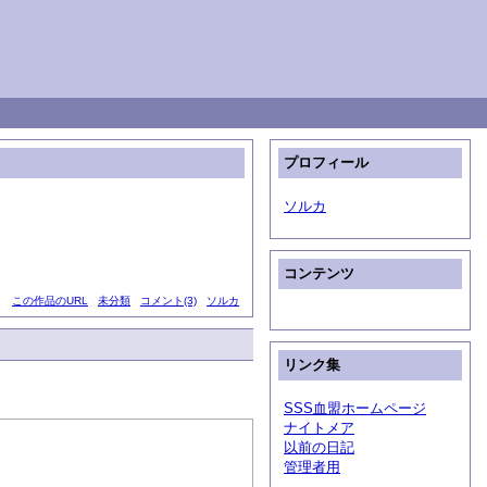
プロフィール
ソルカ
コンテンツ
この作品のURL
未分類
コメント(3)
ソルカ
リンク集
SSS血盟ホームページ
ナイトメア
以前の日記
管理者用