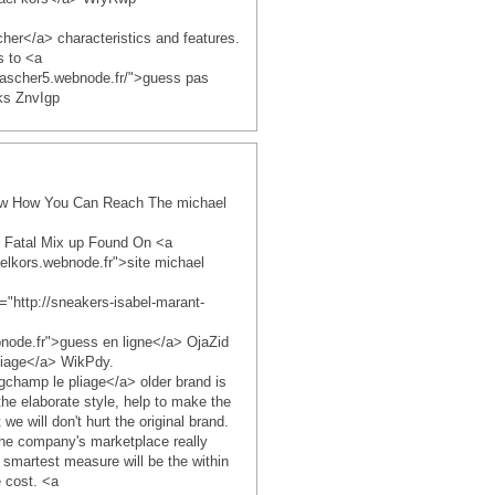
her</a> characteristics and features.
s to <a
pascher5.webnode.fr/">guess pas
ks ZnvIgp
now How You Can Reach The michael
 Fatal Mix up Found On <a
elkors.webnode.fr">site michael
"http://sneakers-isabel-marant-
node.fr">guess en ligne</a> OjaZid
liage</a> WikPdy.
gchamp le pliage</a> older brand is
the elaborate style, help to make the
 will don't hurt the original brand.
the company's marketplace really
smartest measure will be the within
e cost. <a