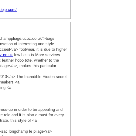
ebjp.com/
ongchamppliage.ucoz.co.uk">bags
ation of interesting and style
cueil</a> footwear, it is due to higher
z.co.uk
few Less is More services
leather hobo tote, whether to the
liage</a>, makes this particular
2013</a> The Incredible Hidden-secret
sneakers <a
zing <a
ss-up in order to be appealing and
 role and it is also a must for every
ate, this style of <a
">sac longchamp le pliage</a>