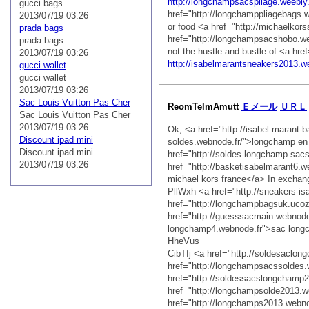
http://longchampsacspliage.weebl
gucci bags
href="http://longchamppliagebags
2013/07/19 03:26
or food <a href="http://michaelkors
prada bags
href="http://longchampsacshobo.
prada bags
not the hustle and bustle of <a hr
2013/07/19 03:26
http://isabelmarantsneakers2013.w
gucci wallet
gucci wallet
2013/07/19 03:26
Sac Louis Vuitton Pas Cher
ReomTelmAmutt
Ｅメール
ＵＲＬ
Sac Louis Vuitton Pas Cher
2013/07/19 03:26
Ok, <a href="http://isabel-marant-
Discount ipad mini
soldes.webnode.fr/">longchamp en li
Discount ipad mini
href="http://soldes-longchamp-sa
2013/07/19 03:26
href="http://basketisabelmarant6.
michael kors france</a> In exchan
PllWxh <a href="http://sneakers-i
href="http://longchampbagsuk.uco
href="http://guesssacmain.webno
longchamp4.webnode.fr">sac longch
HheVus
CibTfj <a href="http://soldesacl
href="http://longchampsacssolde
href="http://soldessacslongcham
href="http://longchampsolde2013.
href="http://longchamps2013.web