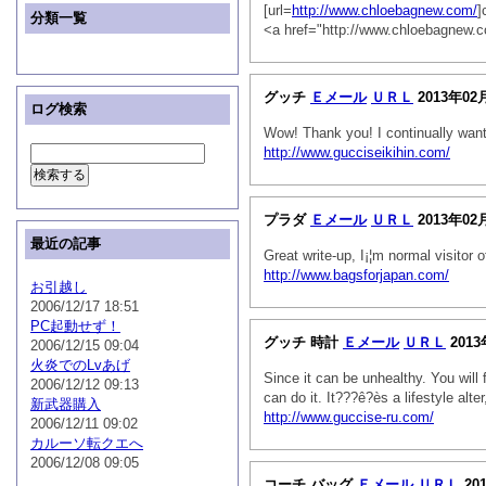
[url=
http://www.chloebagnew.com/
]
分類一覧
<a href="http://www.chloebagnew.c
グッチ
Ｅメール
ＵＲＬ
2013年02
ログ検索
Wow! Thank you! I continually want
http://www.gucciseikihin.com/
プラダ
Ｅメール
ＵＲＬ
2013年02
最近の記事
Great write-up, I¡¦m normal visitor 
http://www.bagsforjapan.com/
お引越し
2006/12/17 18:51
PC起動せず！
グッチ 時計
Ｅメール
ＵＲＬ
2013
2006/12/15 09:04
火炎でのLvあげ
Since it can be unhealthy. You will
2006/12/12 09:13
can do it. It???ê?ès a lifestyle al
新武器購入
http://www.guccise-ru.com/
2006/12/11 09:02
カルーソ転クエへ
2006/12/08 09:05
コーチ バッグ
Ｅメール
ＵＲＬ
20