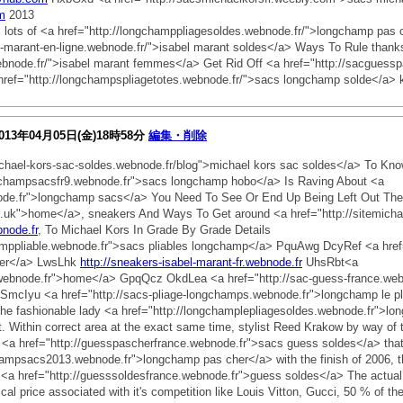
m
2013
's lots of <a href="http://longchamppliagesoldes.webnode.fr/">longchamp pas c
el-marant-en-ligne.webnode.fr/">isabel marant soldes</a> Ways To Rule thank
webnode.fr/">isabel marant femmes</a> Get Rid Off <a href="http://sacguess
ref="http://longchampspliagetotes.webnode.fr/">sacs longchamp solde</a> 
013年04月05日(金)18時58分
編集・削除
ichael-kors-sac-soldes.webnode.fr/blog">michael kors sac soldes</a> To K
ngchampsacsfr9.webnode.fr">sacs longchamp hobo</a> Is Raving About <a
node.fr">longchamp sacs</a> You Need To See Or End Up Being Left Out The
co.uk">home</a>, sneakers And Ways To Get around <a href="http://sitemicha
bnode.fr
, To Michael Kors In Grade By Grade Details
amppliable.webnode.fr">sacs pliables longchamp</a> PquAwg DcyRef <a href=
aker</a> LwsLhk
http://sneakers-isabel-marant-fr.webnode.fr
UhsRbt<a
.webnode.fr">home</a> GpqQcz OkdLea <a href="http://sac-guess-france.web
SmcIyu <a href="http://sacs-pliage-longchamps.webnode.fr">longchamp le p
the fashionable lady <a href="http://longchamplepliagesoldes.webnode.fr">lon
t. Within correct area at the exact same time, stylist Reed Krakow by way of 
 <a href="http://guesspascherfrance.webnode.fr">sacs guess soldes</a> that we
champsacs2013.webnode.fr">longchamp pas cher</a> with the finish of 2006, 
. <a href="http://guesssoldesfrance.webnode.fr">guess soldes</a> The actual 
pical price associated with it's competition like Louis Vitton, Gucci, 50 % of th