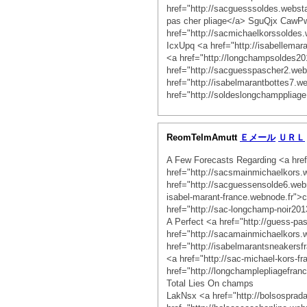
href="http://sacguesssoldes.webs
pas cher pliage</a> SguQjx CawPws
href="http://sacmichaelkorssoldes
IcxUpq <a href="http://isabellemar
<a href="http://longchampsoldes2
href="http://sacguesspascher2.w
href="http://isabelmarantbottes7.
href="http://soldeslongchampplia
ReomTelmAmutt
Ｅメール
ＵＲＬ
A Few Forecasts Regarding <a hre
href="http://sacsmainmichaelkors
href="http://sacguessensolde6.web
isabel-marant-france.webnode.fr">
href="http://sac-longchamp-noir20
A Perfect <a href="http://guess-p
href="http://sacamainmichaelkors
href="http://isabelmarantsneakers
<a href="http://sac-michael-kors-
href="http://longchamplepliagefra
Total Lies On champs
LakNsx <a href="http://bolsospra