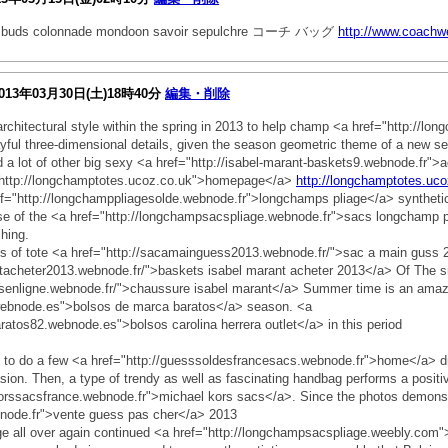
ello buds colonnade mondoon savoir sepulchre コーチ バッグ
http://www.coachw
013年03月30日(土)18時40分
編集・削除
architectural style within the spring in 2013 to help champ <a href="http://l
ul three-dimensional details, given the season geometric theme of a new sens
 a lot of other big sexy <a href="http://isabel-marant-baskets9.webnode.fr">ac
f="http://longchamptotes.ucoz.co.uk">homepage</a>
http://longchamptotes.uco
f="http://longchamppliagesolde.webnode.fr">longchamps pliage</a> synthetic 
 use of the <a href="http://longchampsacspliage.webnode.fr">sacs longchamp p
hing.
es of tote <a href="http://sacamainguess2013.webnode.fr/">sac a main guss 
ntacheter2013.webnode.fr/">baskets isabel marant acheter 2013</a> Of The 
esenligne.webnode.fr/">chaussure isabel marant</a> Summer time is an ama
webnode.es">bolsos de marca baratos</a> season. <a
aratos82.webnode.es">bolsos carolina herrera outlet</a> in this period
o do a few <a href="http://guesssoldesfrancesacs.webnode.fr">home</a> dre
sion. Then, a type of trendy as well as fascinating handbag performs a positive
korssacsfrance.webnode.fr">michael kors sacs</a>. Since the photos demonstr
bnode.fr">vente guess pas cher</a> 2013
ge all over again continued <a href="http://longchampsacspliage.weebly.com