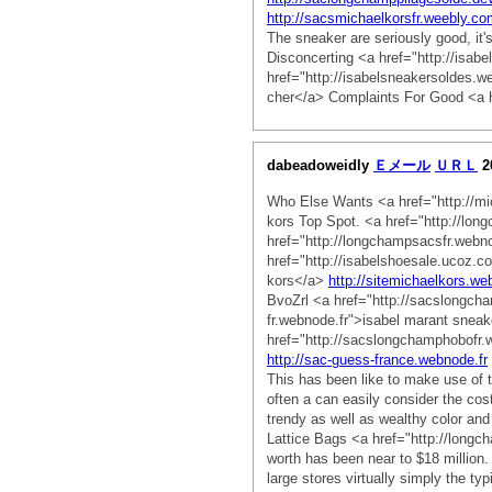
http://sacsmichaelkorsfr.weebly.co
The sneaker are seriously good, it
Disconcerting <a href="http://isab
href="http://isabelsneakersoldes.
cher</a> Complaints For Good <a h
dabeadoweidly
Ｅメール
ＵＲＬ
2
Who Else Wants <a href="http://m
kors Top Spot. <a href="http://lo
href="http://longchampsacsfr.web
href="http://isabelshoesale.ucoz.
kors</a>
http://sitemichaelkors.we
BvoZrl <a href="http://sacslongch
fr.webnode.fr">isabel marant sne
href="http://sacslongchamphobofr
http://sac-guess-france.webnode.fr
This has been like to make use of 
often a can easily consider the cos
trendy as well as wealthy color and
Lattice Bags <a href="http://long
worth has been near to $18 million
large stores virtually simply the ty