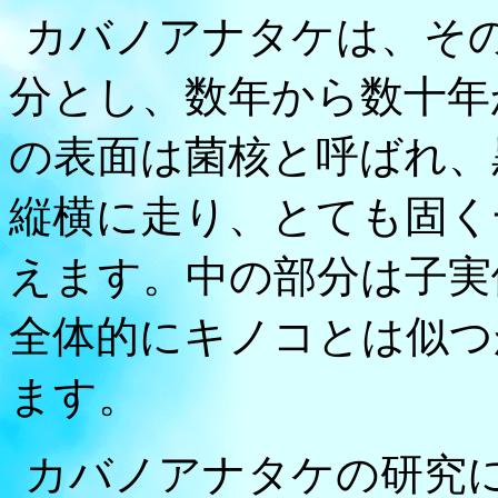
カバノアナタケは、そ
分とし、数年から数十年
の表面は菌核と呼ばれ、
縦横に走り、とても固く
えます。中の部分は子実
全体的にキノコとは似つ
ます。
カバノアナタケの研究