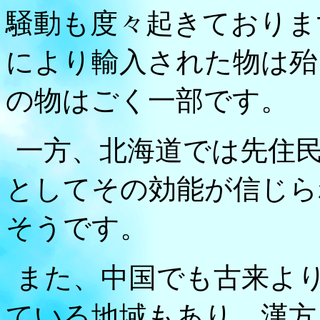
騒動も度々起きておりま
により輸入された物は殆
の物はごく一部です。
一方、北海道では先住
としてその効能が信じら
そうです。
また、中国でも古来よ
ている地域もあり、漢方