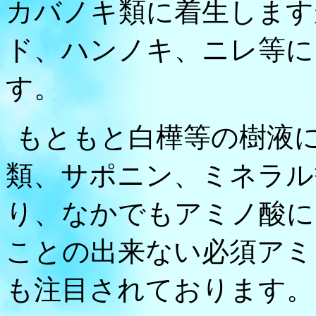
カバノキ類に着生します
ド、ハンノキ、ニレ等に
す。
もともと白樺等の樹液
類、サポニン、ミネラル
り、なかでもアミノ酸に
ことの出来ない必須アミ
も注目されております。