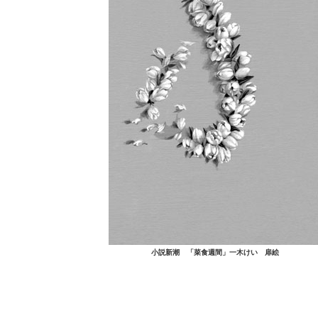
小説新潮 「菜食週間」一木けい 扉絵