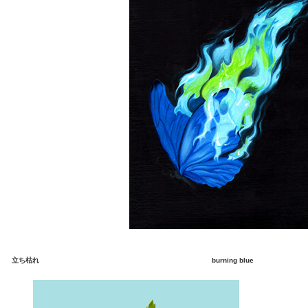
立ち枯れ
burning blue