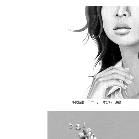
小説新潮 「パ！」一木けい 扉絵