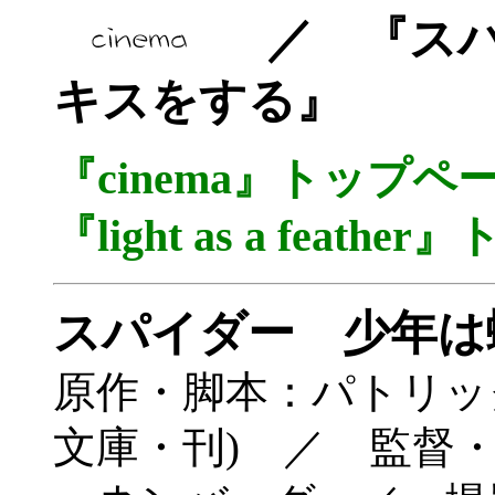
／ 『スパ
キスをする』
『cinema』トップ
『light as a fea
スパイダー 少年は
原作・脚本：パトリック
文庫・刊) ／ 監督