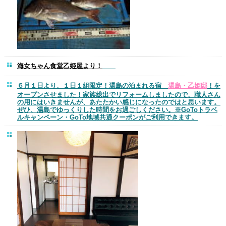
海女ちゃん食堂乙姫屋より！
６月１日より、１日１組限定！湯島の泊まれる宿
湯島・乙姫邸
！を
オープンさせました！家族総出でリフォームしましたので、職人さん
の用にはいきませんが、あたたかい感じになったのではと思います。
ぜひ、湯島でゆっくりした時間をお過ごしください。※GoToトラベ
ルキャンペーン・GoTo地域共通クーポンがご利用できます。