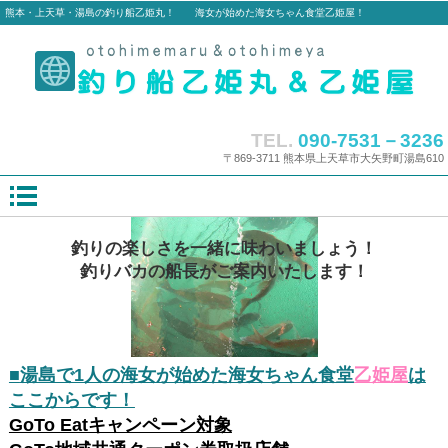
熊本・上天草・湯島の釣り船乙姫丸！ 海女が始めた海女ちゃん食堂乙姫屋！
TEL.
090-7531－3236
〒869-3711 熊本県上天草市大矢野町湯島610
釣りの楽しさを一緒に味わいましょう！
釣りバカの船長がご案内いたします！
■
湯島で1人の海女が始めた海女ちゃん食堂
乙姫屋
は
ここからです！
GoTo Eatキャンペーン対象