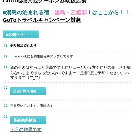
GoTo地域共通クーポン券取扱店舗
■湯島の泊まれる宿
湯島・乙姫邸
！はここから！！
GoToトラベルキャンペーン対象
■お知らせ
釣り船乙姫丸より
facebookにも釣果情報をアップしてます
魚の引きはやっぱり最高です！釣りはーという方！釣りの楽しさを知
らないままではもったいないですよー！是非1度ご乗船ください。ハ
マります（*^_^*）
乙姫丸空き情報
平日空いています。(鯛釣り)
最新釣果情報
７月の釣果です