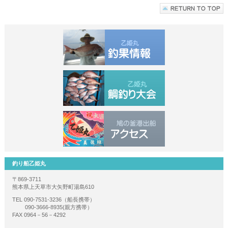
釣り船乙姫丸
〒869-3711
熊本県上天草市大矢野町湯島610
TEL 090-7531-3236（船長携帯）
090-3666-8935(親方携帯）
FAX 0964－56－4292