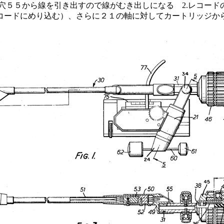
の穴５５から線を引き出すので線がむき出しになる 2.レコー
コードにめり込む）、さらに２１の軸に対してカートリッジか