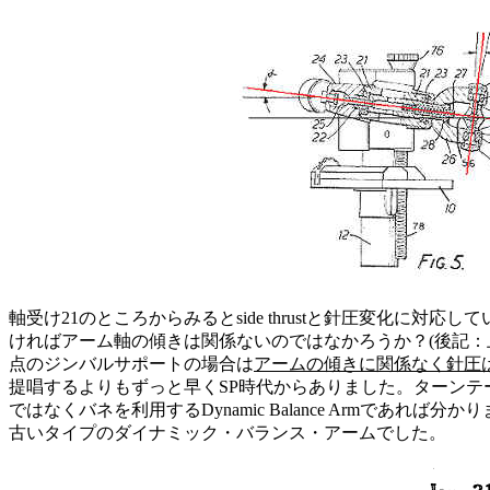
軸受け21のところからみるとside thrustと針圧変化
ければアーム軸の傾きは関係ないのではなかろうか？(後記：
点のジンバルサポートの場合は
アームの傾きに関係なく針圧
提唱するよりもずっと早くSP時代からありました。ターン
ではなくバネを利用するDynamic Balance Armであれば分か
古いタイプのダイナミック・バランス・アームでした。