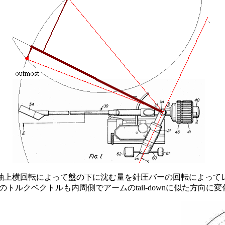
軸上横回転によって盤の下に沈む量を針圧バーの回転によって
トルクベクトルも内周側でアームのtail-downに似た方向に