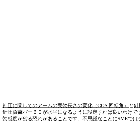
針圧に関してのアームの実効長さの変化（COS 回転角）
と
針
針圧負荷バー６０が水平になるように設定すれば良いわけで
効感度が劣る恐れがあることです。不思議なことにSMEではシ