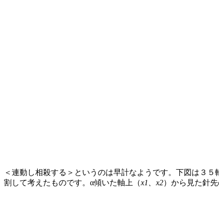
＜連動し相殺する＞というのは早計なようです。下図は３５
割して考えたものです。α傾いた軸上（
x1、x2
）から見た針先の