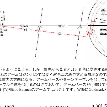
に対応しているように見える。しかし針先から見ると21と直角に交差
上のアームはジンバルではなく肘を二の腕で支える構造なので
は重力の方向
になる。アームベースやターンテーブルを傾けてside th
テーブル全体を傾けるのはさておいて、アームベースだけ傾けて
りますがStatic Balanceのアームではハテナです。実際にGol