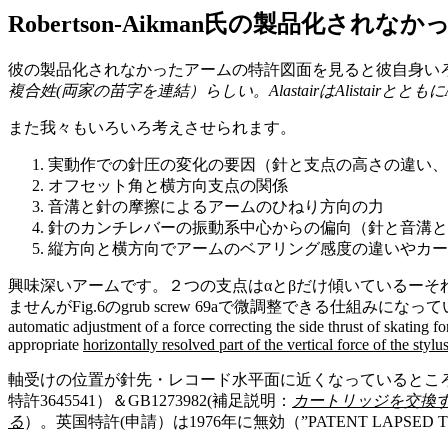
Robertson-Aikman氏の製品化され
彼の製品化されなかったアームの特許図面を見ると彼自身い
複合姓(両家の苗字を連結）らしい。AlastairはAlistair
また我々もいろいろ考えさせられます。
実動作での針圧の変化の要因（針と支点の高さの違い
オフセット角と横方向支点の関係
音溝と針の摩擦によるアームのひねり方向の力
針のカンチレバーの振動系中心からの偏向（針と音溝
縦方向と横方向でアームのベアリング感度の違いやカー
興味深いアームです。２つの支点はαとβだけ傾いているーそ
ませんがFig.6のgrub screw 69aで微調整できる仕組みになっています。”In particular
automatic adjustment of a force correcting the side thrust of skating f
appropriate
horizontally resolved part of the vertical force of the stylu
軸受けの位置が針先・レコード水平面に近くなっているところや
特許3645541）＆GB1273982(補足説明：
カートリッジを交換
る
）。英国特許(申請）は1976年に無効（”PATENT LAPSED T