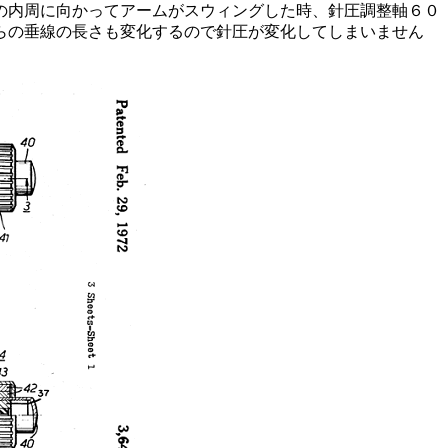
ドの内周に向かってアームがスウィングした時、針圧調整軸６０
らの垂線の長さも変化するので針圧が変化してしまいません