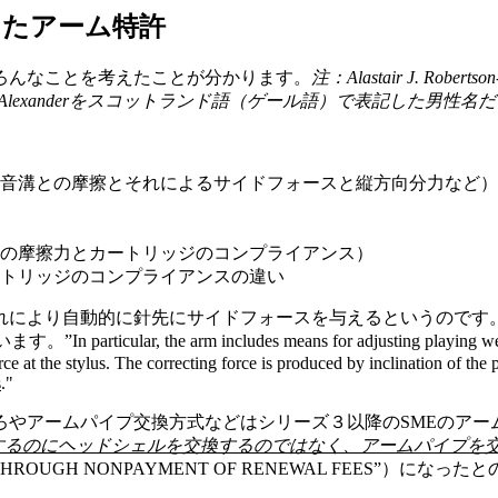
なかったアーム特許
ろんなことを考えたことが分かります。
注：Alastair J. Ro
とともにAlexanderをスコットランド語（ゲール語）で表記した男性
、音溝との摩擦とそれによるサイドフォースと縦方向分力など
との摩擦力とカートリッジのコンプライアンス）
トリッジのコンプライアンスの違い
れにより自動的に針先にサイドフォースを与えるというのです
, the arm includes means for adjusting playing weight in w
orce at the stylus. The correcting force is produced by inclination of t
s
."
アームパイプ交換方式などはシリーズ３以降のSMEのアームに生か
するのにヘッドシェルを交換するのではなく、アームパイプを
HROUGH NONPAYMENT OF RENEWAL FEES”）になっ