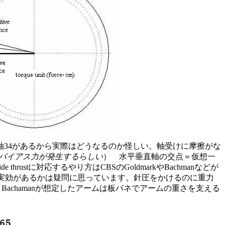
する軸34があるから実際はどうなるのか怪しい。軸受けに摩擦がな
バイアス力が発生するらしい
） 水平垂直軸の交点＝仮想一
rustに対応するやり方はCBSのGoldmarkやBachmanなどが
実効があるかは疑問に思っています。針圧をかけるのに重力
dmarkとBachamanが想定したアームは板バネでアームの重さを支える