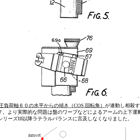
圧負荷軸６０の水平からの傾き（COS 回転角）
が連動し相殺す
す。より実際的な問題は盤のワープなどによるアームの上下運
リーズIII以降ラテラルバランスに言及しなくなりました。