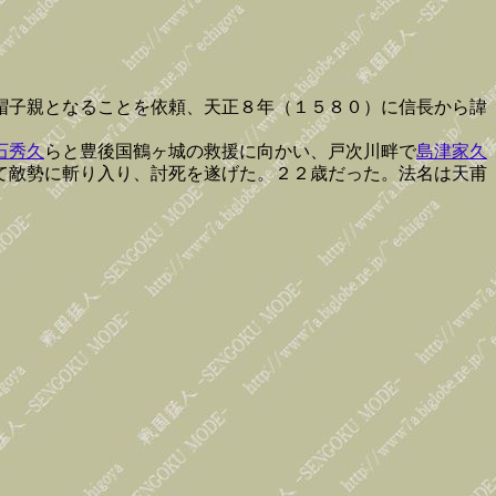
帽子親となることを依頼、天正８年（１５８０）に信長から諱
石秀久
らと豊後国鶴ヶ城の救援に向かい、戸次川畔で
島津家久
て敵勢に斬り入り、討死を遂げた。２２歳だった。法名は天甫