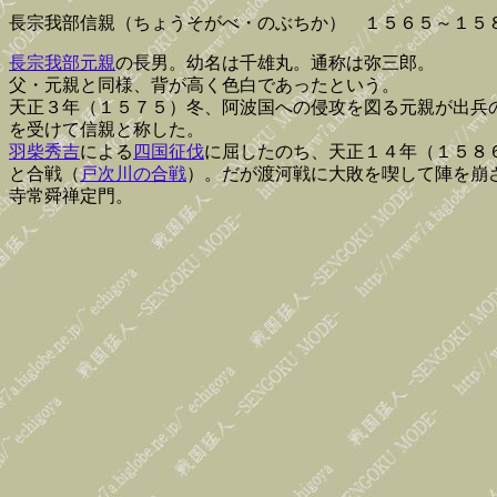
長宗我部信親（ちょうそがべ・のぶちか） １５６５～１５
長宗我部元親
の長男。幼名は千雄丸。通称は弥三郎。
父・元親と同様、背が高く色白であったという。
天正３年（１５７５）冬、阿波国への侵攻を図る元親が出兵
を受けて信親と称した。
羽柴秀吉
による
四国征伐
に屈したのち、天正１４年（１５８
と合戦（
戸次川の合戦
）。だが渡河戦に大敗を喫して陣を崩
寺常舜禅定門。