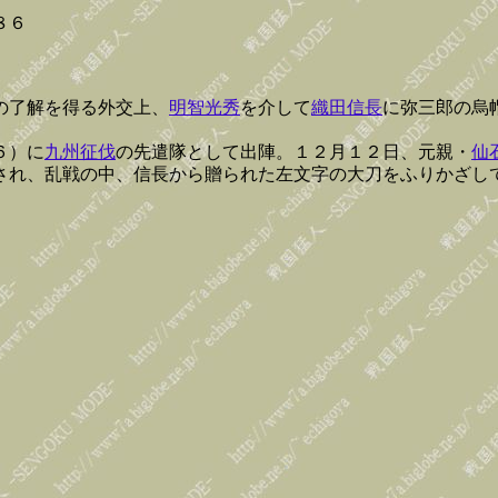
８６
の了解を得る外交上、
明智光秀
を介して
織田信長
に弥三郎の烏
６）に
九州征伐
の先遣隊として出陣。１２月１２日、元親・
仙
され、乱戦の中、信長から贈られた左文字の大刀をふりかざし