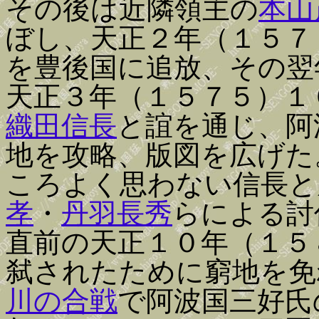
その後は近隣領主の
本山
ぼし、天正２年（１５７
を豊後国に追放、その翌
天正３年（１５７５）１
織田信長
と誼を通じ、阿
地を攻略、版図を広げた
ころよく思わない信長と
孝
・
丹羽長秀
らによる討
直前の天正１０年（１５
弑されたために窮地を免
川の合戦
で阿波国三好氏