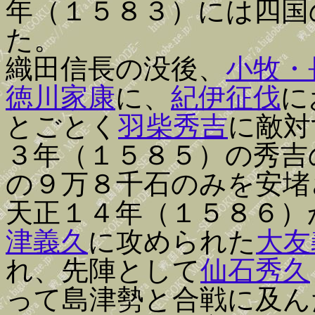
年（１５８３）には四国
た。
織田信長の没後、
小牧・
徳川家康
に、
紀伊征伐
に
とごとく
羽柴秀吉
に敵対
３年（１５８５）の秀吉
の９万８千石のみを安堵
天正１４年（１５８６）
津義久
に攻められた
大友
れ、先陣として
仙石秀久
って島津勢と合戦に及ん