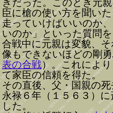
きだった。このとき元親
臣に槍の使い方を聞いた
走っていけばいいのか、
いのか」といった質問を
合戦中に元親は変貌、そ
像もできないほどの剛勇
表の合戦
）。これにより
て家臣の信頼を得た。
その直後、父・国親の死
永禄６年（１５６３）に
した。