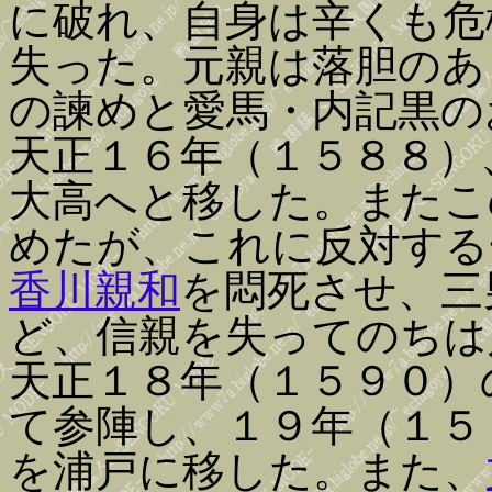
に破れ、自身は辛くも危
失った。元親は落胆のあ
の諫めと愛馬・内記黒の
天正１６年（１５８８）
大高へと移した。またこ
めたが、これに反対する
香川親和
を悶死させ、三
ど、信親を失ってのちは
天正１８年（１５９０）
て参陣し、１９年（１５
を浦戸に移した。また、