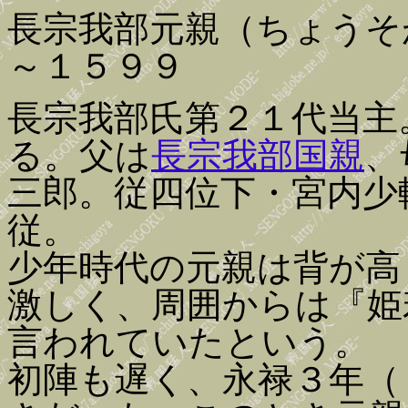
長宗我部元親（ちょうそ
～１５９９
長宗我部氏第２１代当主
る。父は
長宗我部国親
、
三郎。従四位下・宮内少
従。
少年時代の元親は背が高
激しく、周囲からは『姫
言われていたという。
初陣も遅く、永禄３年（