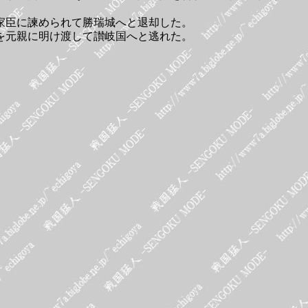
家臣に諫められて勝瑞城へと退却した。
を元親に明け渡して讃岐国へと逃れた。