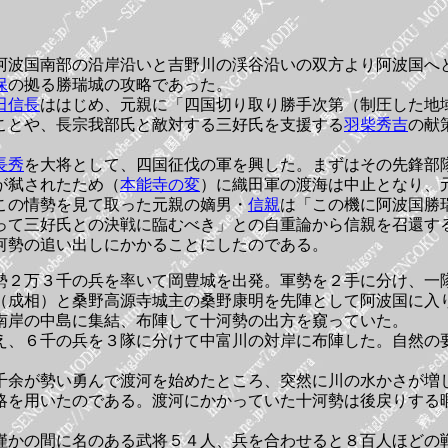
阿波国南部の沿岸沿いと吉野川の渓谷沿いの双方より阿波国へ
保
の拠る勝瑞城の攻略であった。
田信長
ははじめ、元親に「四国切り取り勝手次第（制圧した地
ことや、長宗我部氏と敵対する三好氏を支援する
羽柴秀吉
の献
長秀
を大将として、四国征伐の軍を興した。まずはその先鋒部
が弑されたため（
本能寺の変
）に織田軍の渡海は中止となり、
この情勢を見て取った元親の嫡男・
信親
は「この機に阿波国勝
って三好氏との決戦に臨むべき」との自重論から信親を召還す
河勢の追い出しにかかることにしたのである。
勢２万３千の兵を率いて岡豊城を出発。軍勢を２手に分け、一
（成相）と桑野高源寺城主の桑野康明を先陣として阿波国に入
南岸の中島に集結、布陣して十河勢の出方を窺っていた。
え、６千の兵を３隊に分けて中富川の対岸に布陣した。自然の
千余が勢い勇んで渡河を始めたところ、突然に川の水かさが増
略を用いたのである。渡河にかかっていた十河勢は後戻りする
僅かの間に名のある武将５４人、兵を合わせると８百人ほどの