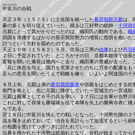
なかとみがわ
中富川
の合戦
天正３年（１５７５）に土佐国を統一した
長宗我部元親
は、
豪の多くを切り従えていった。残るは三好勢の総帥・
十河存
元親にとって気がかりだったのは、織田氏の動向である。
織
四国を席捲するばかりの長宗我部勢力の増長に危惧を抱いた
討つという方針を固めたのであった。
天正１０年（１５８２）５月、信長は三男の
信孝
および
丹羽
２日に予定されていた。ところがその日、京都本能寺で信長
変報を聞いた康長は畿内へと去り、織田軍の脅威が去った。
「兵に休息を与え、国力を充実させたのちに万全の配慮をも
足らの意見を聞いたうえで戦略を練り、いよいよ阿波国の十
８月上旬、元親は弟の
香宗我部親泰
や信親をはじめとする総
衛門を将とし、先に元親に降伏していた一宮城主の一宮成助
元親は殿軍として６千の兵を率い、２７日には全軍が吉野川
これに対して存保も勝瑞城を出て本陣を矢上の勝興寺表に構
らである。
翌２８日に中富川を挟んでの戦いとなった。十河勢先陣の２
流を堰き止めておいて、頃合を見計らって放流するという経
の包囲を受けてつぎつぎに討たれていった。
出鼻を挫かれた十河勢は総崩れとなり、合戦が始まってから