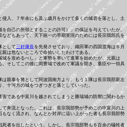
と侵入、７年余にも及ぶ歳月をかけて多くの城砦を落とし、土
域を自己の所領とすることの許可）」の保証を与えていたが、
策などもあって、天下統一の早期実現のためには長宗我部氏を
隊として
三好康長
を先発させており、織田軍の四国渡海は６月
元親は危ないところで命拾いしたわけである。
瑞城を攻めるべし」と軍勢を率いて進軍を始めたが、元親は
る。そしてこの後に岡豊城で改めて軍議を開き、重臣や一領具
隊は親泰を将として阿波国南方より、もう１隊は長宗我部新左
り、十河方の城をつぎつぎと落としていった。
要害である中富川を越されてしまうと勝瑞城の防禦に関わるか
して奔流となった。これは、長宗我部勢が予めこの中富川の上
暇もなく流され、なんとか対岸に這い上がった者も長宗我部勢
戦死者を出したという。しかし、長宗我部勢も６百余の犠牲者