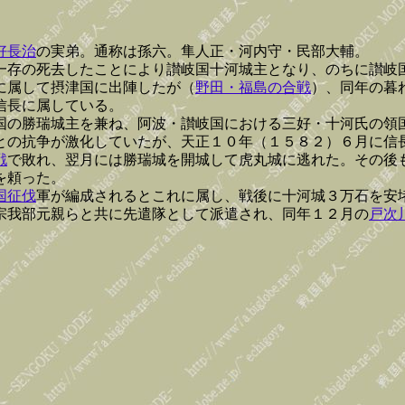
好長治
の実弟。通称は孫六。隼人正・河内守・民部大輔。
一存の死去したことにより讃岐国十河城主となり、のちに讃岐
に属して摂津国に出陣したが（
野田・福島の合戦
）、同年の暮
信長に属している。
国の勝瑞城主を兼ね、阿波・讃岐国における三好・十河氏の領
との抗争が激化していたが、天正１０年（１５８２）６月に信
戦
で敗れ、翌月には勝瑞城を開城して虎丸城に逃れた。その後
を頼った。
国征伐
軍が編成されるとこれに属し、戦後に十河城３万石を安
宗我部元親らと共に先遣隊として派遣され、同年１２月の
戸次