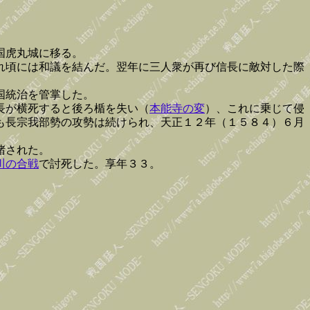
国虎丸城に移る。
れ頃には和議を結んだ。翌年に三人衆が再び信長に敵対した際
国統治を管掌した。
長が横死すると後ろ楯を失い（
本能寺の変
）、これに乗じて侵
も長宗我部勢の攻勢は続けられ、天正１２年（１５８４）６月
堵された。
川の合戦
で討死した。享年３３。