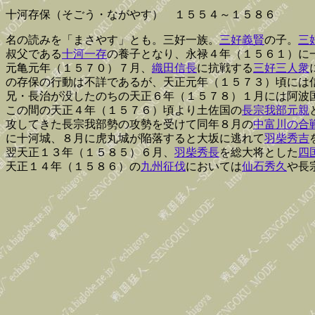
十河存保（そごう・ながやす） １５５４～１５８６
名の読みを「まさやす」とも。三好一族。
三好義賢
の子。
三
叔父である
十河一存
の養子となり、永禄４年（１５６１）に
元亀元年（１５７０）７月、
織田信長
に抗戦する
三好三人衆
の存保の行動は不詳であるが、天正元年（１５７３）頃には
兄・長治が没したのちの天正６年（１５７８）１月には阿波
この間の天正４年（１５７６）頃より土佐国の
長宗我部元親
攻してきた長宗我部勢の攻勢を受けて同年８月の
中富川の合
に十河城、８月に虎丸城が陥落すると大坂に逃れて
羽柴秀吉
翌天正１３年（１５８５）６月、
羽柴秀長
を総大将とした
四
天正１４年（１５８６）の
九州征伐
においては
仙石秀久
や長