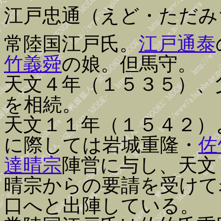
江戸忠通（えど・ただみ
常陸国江戸氏。
江戸通泰
竹義舜
の娘。但馬守。
天文４年（１５３５）、
を相続。
天文１１年（１５４２）
に際しては岩城重隆・
佐
達晴宗
陣営に与し、天文
晴宗からの要請を受けて
口へと出陣している。