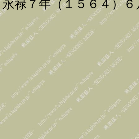
永禄７年（１５６４）６