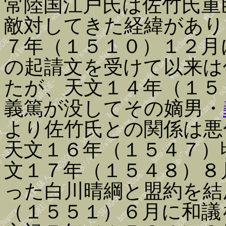
常陸国江戸氏は佐竹氏重
敵対してきた経緯があり
７年（１５１０）１２月
の起請文を受けて以来は
たが、天文１４年（１５
義篤が没してその嫡男・
より佐竹氏との関係は悪
天文１６年（１５４７）
文１７年（１５４８）８
った白川晴綱と盟約を結
（１５５１）６月に和議