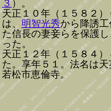
３
）。
天正１０年（１５８２）
は、
明智光秀
から降誘工
た信長の妻妾らを保護し
った。
天正１２年（１５８４）
た。享年５１。法名は天
若松市恵倫寺。