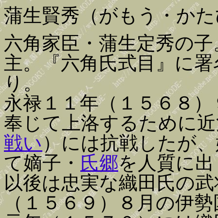
蒲生賢秀（がもう・かた
六角家臣・蒲生定秀の子
主。『六角氏式目』に署
り。
永禄１１年（１５６８）
奉じて上洛するために近
戦い
）には抗戦したが、
て嫡子・
氏郷
を人質に出
以後は忠実な織田氏の武
（１５６９）８月の伊勢