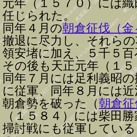
元年（１５７０）には織
任じられた。
同年４月の
朝倉征伐（金
撤退に尽力し、それらの
領安堵に加え、５千５百
その後も天正元年（１５
同年７月には足利義昭の
に従軍、同年８月には近
朝倉勢を破った（
朝倉征
（１５８４）には柴田勝
掃討戦にも従軍している