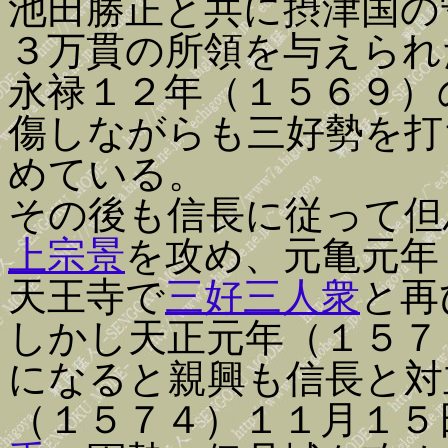
池田勝正と共に摂津国の
３万貫の所領を与えられ
永禄１２年（１５６９）
傷しながらも三好勢を打
めている。
その後も信長に従って但
上宗景
を攻め、元亀元年
天王寺で
三好三人衆
と再
しかし天正元年（１５７
になると親興も信長と対
（１５７４）１１月１５