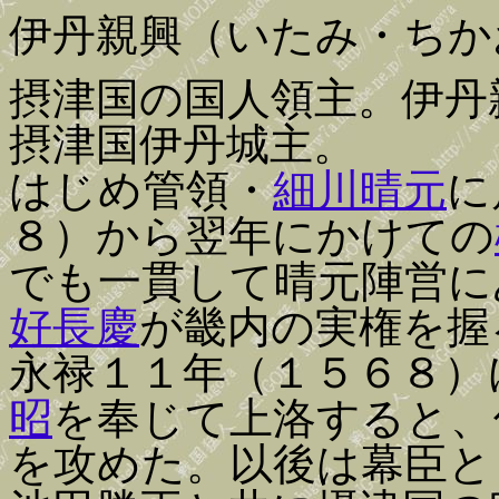
伊丹親興（いたみ・ちか
摂津国の国人領主。伊丹
摂津国伊丹城主。
はじめ管領・
細川晴元
に
８）から翌年にかけての
でも一貫して晴元陣営に
好長慶
が畿内の実権を握
永禄１１年（１５６８）
昭
を奉じて上洛すると、
を攻めた。以後は幕臣と