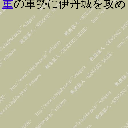
重
の軍勢に伊丹城を攻め