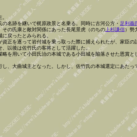
主。
氏の名跡を継いで梶原政景と名乗る。同時に古河公方・
足利義
、その氏康と敵対関係にあった長尾景虎（のちの
上杉謙信
）勢
城に戻ったとみられる。
が資正を逐って岩付城を乗っ取った際に捕えられたが、家臣の
せ、以後は佐竹氏の客将として活躍した。
謀略を用いて小田氏治の本城である小田城を陥落させた恩賞と
行し、大曲城主となった。しかし、佐竹氏の本城選定にあたっ