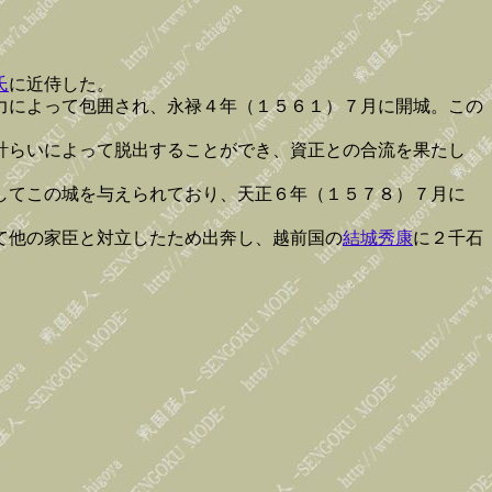
氏
に近侍した。
力によって包囲され、永禄４年（１５６１）７月に開城。この
計らいによって脱出することができ、資正との合流を果たし
してこの城を与えられており、天正６年（１５７８）７月に
て他の家臣と対立したため出奔し、越前国の
結城秀康
に２千石