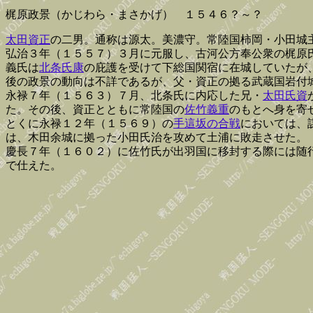
梶原政景（かじわら・まさかげ） １５４６？～？
太田資正
の二男。通称は源太。美濃守。常陸国柿岡・小田城
弘治３年（１５５７）３月に元服し、古河公方奉公衆の梶原
義氏は
北条氏康
の庇護を受けて下総国関宿に在城していたが
後の政景の動向は不詳であるが、父・資正の拠る武蔵国岩付
永禄７年（１５６３）７月、北条氏に内応した兄・
太田氏資
た。その後、資正とともに常陸国の
佐竹義重
のもとへ身を寄
とくに永禄１２年（１５６９）の
手這坂の合戦
においては、
は、木田余城に拠った小田氏治を攻めて土浦に敗走させた。
慶長７年（１６０２）に佐竹氏が出羽国に移封する際には随
で仕えた。