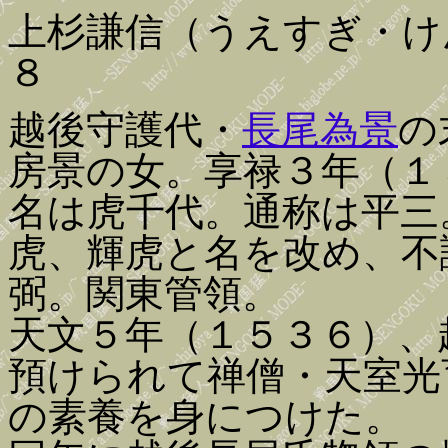
上杉謙信（うえすぎ・け
８
越後守護代・
長尾為景
の
房景の女。享禄３年（１
名は虎千代。通称は平三
虎、輝虎と名を改め、不
弼。関東管領。
天文５年（１５３６）、
預けられて禅僧・天室光
の素養を身につけた。