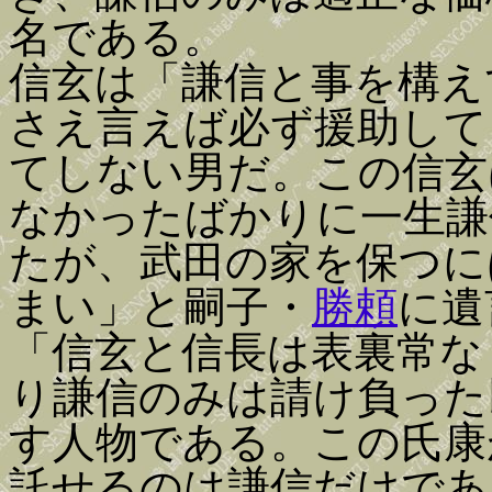
名である。
信玄は「謙信と事を構え
さえ言えば必ず援助して
てしない男だ。この信玄
なかったばかりに一生謙
たが、武田の家を保つに
まい」と嗣子・
勝頼
に遺
「信玄と信長は表裏常な
り謙信のみは請け負った
す人物である。この氏康
託せるのは謙信だけであ