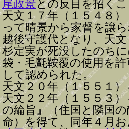
尾政景
との反目を招くこ
天文１７年（１５４８）
って晴景から家督を譲ら
越後守護代となり、天文
杉定実が死没したのちに
袋・毛氈鞍覆の使用を許
して認められた。
天文２０年（１５５１）
天文２２年（１５５３）
の綸旨』（住国と隣国の
命）を得て、同年４月お