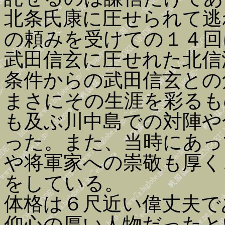
北条氏康に圧せられて逃
の頼みを受けての１４回
武田信玄に圧せれた北信
条件からの武田信玄との
まさにその生涯を彩るも
も及ぶ川中島での対陣や
った。また、当時にあっ
や将軍家への崇敬も厚く
をしている。
体格は６尺近い偉丈夫で
仰心の厚い人物だったと