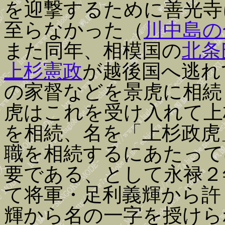
を迎撃するために善光寺
至らなかった（
川中島の
また同年、相模国の
北条
上杉憲政
が越後国へ逃れ
の家督などを景虎に相続
虎はこれを受け入れて上
を相続、名を「上杉政虎
職を相続するにあたって
要である、として永禄２
て将軍・足利義輝から許
輝から名の一字を授けら