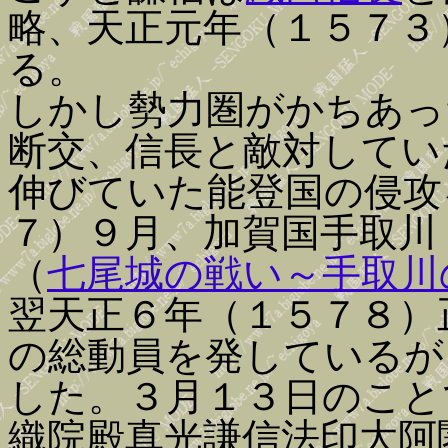
略、天正元年（１５７３
る。
しかし勢力圏がかちあっ
断交、信長と敵対してい
伸びていた能登国の侵攻
７）９月、加賀国手取川
（
七尾城の戦い～手取川
翌天正６年（１５７８）
の総動員を発しているが
した。３月１３日のこと
織院殿真光謙信法印大阿