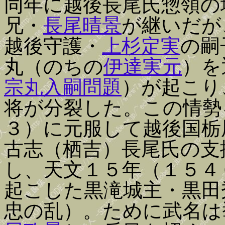
同年に越後長尾氏惣領の
兄・
長尾晴景
が継いだが
越後守護・
上杉定実
の嗣
丸（のちの
伊達実元
）を
宗丸入嗣問題
）が起こり
将が分裂した。この情勢
３）に元服して越後国栃
古志（栖吉）長尾氏の支
し、天文１５年（１５４
起こした黒滝城主・黒田
忠の乱）。ために武名は