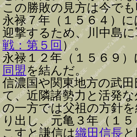
この勝敗の見方は今でも
永禄７年（１５６４）に
迎撃するため、川中島に
戦：第５回
）。
永禄１２年（１５６９）
同盟
を結んだ。
信濃国や関東地方の武田
て、近隣諸勢力と活発な
の一方では父祖の方針を
り出し、元亀３年（１５
こすと謙信は
織田信長
と