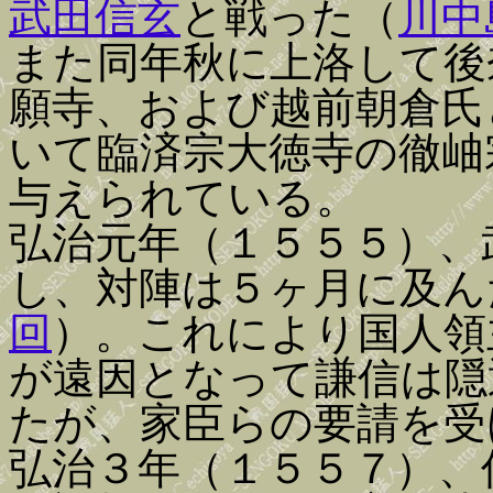
武田信玄
と戦った（
川中
また同年秋に上洛して後
願寺、および越前朝倉氏
いて臨済宗大徳寺の徹岫
与えられている。
弘治元年（１５５５）、
し、対陣は５ヶ月に及ん
回
）。これにより国人領
が遠因となって謙信は隠
たが、家臣らの要請を受
弘治３年（１５５７）、