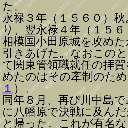
た。
永禄３年（１５６０）秋
り、翌永禄４年（１５６
相模国小田原城を攻めた
引きあげた。なおこのと
て関東管領職就任の拝賀
めたのはその牽制のため
１
）。
同年８月、再び川中島で
に八幡原で決戦に及んだ
と帰った。これが有名な