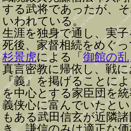
する武将であったが、そ
いわれている。
生涯を独身で通し、実子
死後、家督相続をめぐっ
杉景虎
による「
御館の乱
真言密教に帰依し、戦に
『義』を掲げることによ
を中心とする家臣団を統
義侠心に富んでいたとい
もある武田信玄が近隣諸
き、謙信のみは適正な価