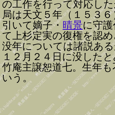
の工作を行って対応した
局は天文５年（１５３６
引いて嫡子・
晴景
に守護
て上杉定実の復権を認め
没年については諸説ある
１２月２４日に没したと
竹庵主譲恕道七。生年も
いう。