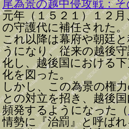
尾為景の越中侵攻戦：そ
元年（１５２１）１２月
の守護代に補任された。
これ以降は幕府や朝廷と
うになり、従来の越後守
化し、越後国における下
化を図った。
しかし、この為景の権力
との対立を招き、越後国
頻発するようになった（
情勢に『治罰』と呼ばれ