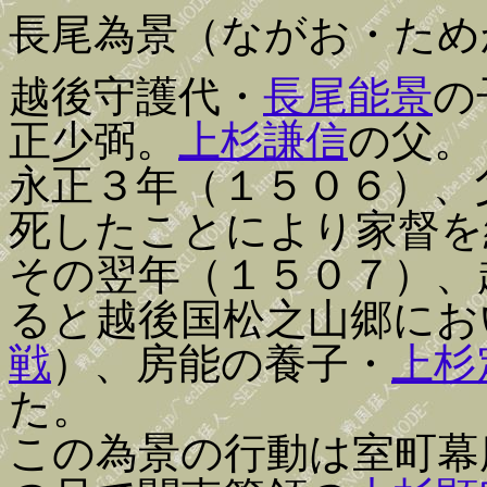
長尾為景（ながお・ため
越後守護代・
長尾能景
の
正少弼。
上杉謙信
の父。
永正３年（１５０６）、
死したことにより家督を
その翌年（１５０７）、
ると越後国松之山郷にお
戦
）、房能の養子・
上杉
た。
この為景の行動は室町幕