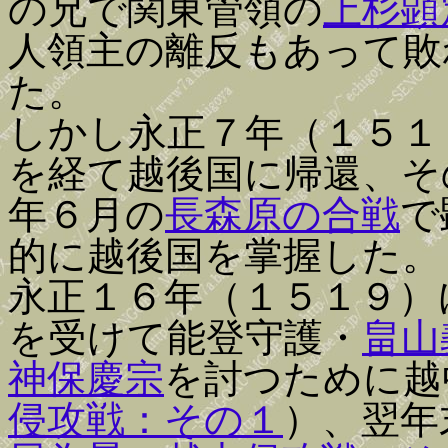
の兄で関東管領の
上杉顕
人領主の離反もあって敗
た。
しかし永正７年（１５１
を経て越後国に帰還、そ
年６月の
長森原の合戦
で
的に越後国を掌握した。
永正１６年（１５１９）
を受けて能登守護・
畠山
神保慶宗
を討つために越
侵攻戦：その１
）、翌年