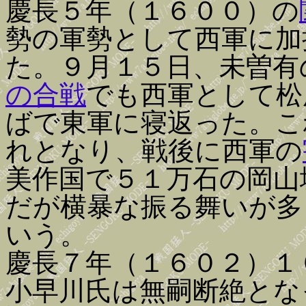
慶長５年（１６００）の
勢の軍勢として西軍に加
た。９月１５日、未曽有
の合戦
でも西軍として松
ばで東軍に寝返った。こ
れとなり、戦後に西軍の
美作国で５１万石の岡山
だが横暴な振る舞いが多
いう。
慶長７年（１６０２）１
小早川氏は無嗣断絶とな