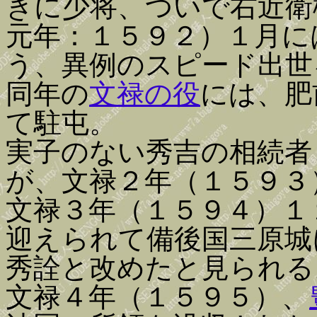
きに少将、ついで右近衛
元年：１５９２）１月に
う、異例のスピード出世
同年の
文禄の役
には、肥
て駐屯。
実子のない秀吉の相続者
が、文禄２年（１５９３
文禄３年（１５９４）１
迎えられて備後国三原城
秀詮と改めたと見られる
文禄４年（１５９５）、