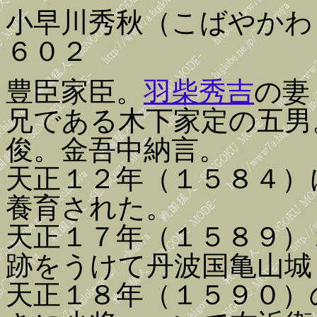
小早川秀秋（こばやかわ
６０２
豊臣家臣。
羽柴秀吉
の妻
兄である木下家定の五男
俊。金吾中納言。
天正１２年（１５８４）
養育された。
天正１７年（１５８９）
跡をうけて丹波国亀山城
天正１８年（１５９０）