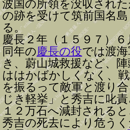
波国の所領を没収された
の跡を受けて筑前国名島
る。
慶長２年（１５９７）６
同年の
慶長の役
では渡海
き、蔚山城救援など、陣
ははかばかしくなく、戦
を振るって敵軍と渡り合
じき軽挙」と秀吉に叱責
１２万石へ減封されると
秀吉の死去により危うく