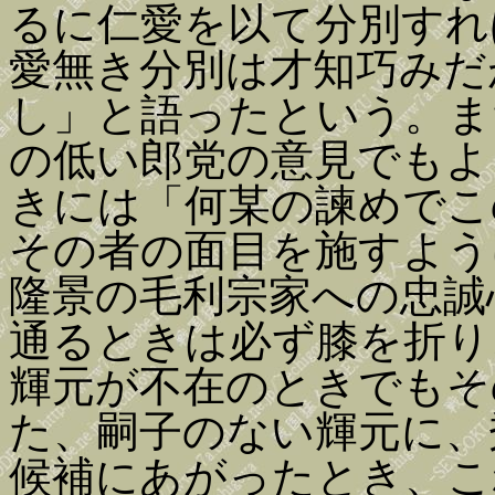
るに仁愛を以て分別すれ
愛無き分別は才知巧みだ
し」と語ったという。ま
の低い郎党の意見でもよ
きには「何某の諫めでこ
その者の面目を施すよう
隆景の毛利宗家への忠誠
通るときは必ず膝を折り
輝元が不在のときでもそ
た、嗣子のない輝元に、
候補にあがったとき、こ