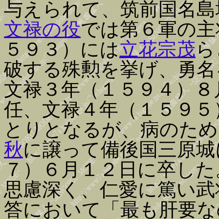
与えられて、筑前国名島
文禄の役
では第６軍の主
５９３）には
立花宗茂
ら
破する殊勲を挙げ、勇名
文禄３年（１５９４）８
任、文禄４年（１５９５
とりとなるが、病のため
秋
に譲って備後国三原城
７）６月１２日に卒した
思慮深く、仁愛に篤い武
答において「最も肝要な