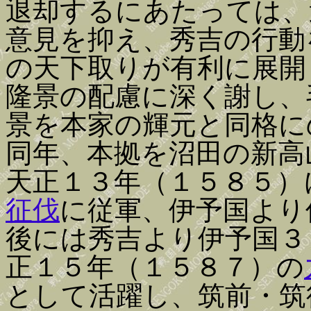
退却するにあたっては、
意見を抑え、秀吉の行動
の天下取りが有利に展開
隆景の配慮に深く謝し、
景を本家の輝元と同格に
同年、本拠を沼田の新高
天正１３年（１５８５）
征伐
に従軍、伊予国より
後には秀吉より伊予国３
正１５年（１５８７）の
として活躍し、筑前・筑