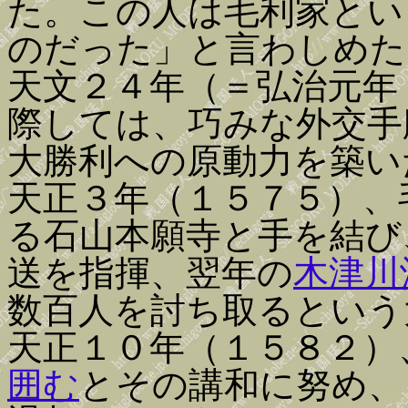
た。この人は毛利家とい
のだった」と言わしめた
天文２４年（＝弘治元年
際しては、巧みな外交手
大勝利への原動力を築い
天正３年（１５７５）、
る石山本願寺と手を結び
送を指揮、翌年の
木津川
数百人を討ち取るという
天正１０年（１５８２）
囲む
とその講和に努め、