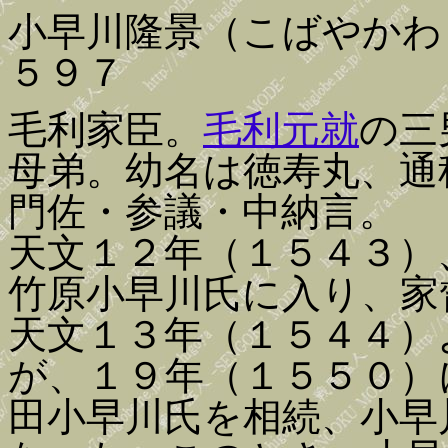
小早川隆景（こばやかわ
５９７
毛利家臣。
毛利元就
の三
母弟。幼名は徳寿丸、通
門佐・参議・中納言。
天文１２年（１５４３）
竹原小早川氏に入り、家
天文１３年（１５４４）
が、１９年（１５５０）
田小早川氏を相続、小早