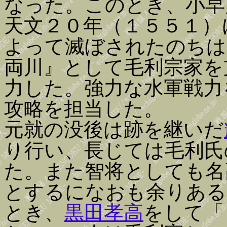
なった。このとき、小早
天文２０年（１５５１）
よって滅ぼされたのちは
両川』として毛利宗家を
力した。強力な水軍戦力
攻略を担当した。
元就の没後は跡を継いだ
り行い、長じては毛利氏
た。また智将としても名
とするになおも余りある
とき、
黒田孝高
をして「