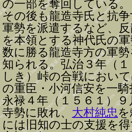
の一部を奪回している。
その後も龍造寺氏と抗争
軍勢を派遣するなど、反
を本領とする神代氏の軍
数に勝る龍造寺方の軍勢
知られる。弘治３年（１
しき）峠の合戦において
の重臣・小河信安を一騎
永禄４年（１５６１）９
寺勢に敗れ、
大村純忠
を
には旧知の士の支援を得