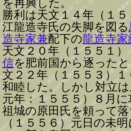
を再興した。
勝利は天文１４年（１５
江龍造寺氏の失脚を図る
造寺家兼
配下の
龍造寺家
天文２０年（１５５１）
信
を肥前国から逐ったと
文２２年（１５５３）１
和睦した。しかし対立は
元年：１５５５）８月に
祖城の原田氏を頼って落
（１５５６）元日の未明