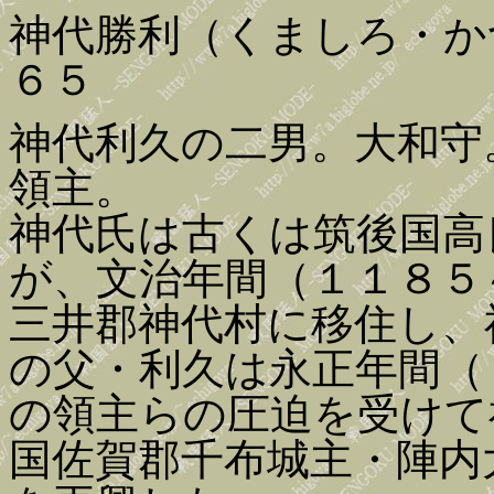
神代勝利（くましろ・か
６５
神代利久の二男。大和守
領主。
神代氏は古くは筑後国高
が、文治年間（１１８５
三井郡神代村に移住し、
の父・利久は永正年間（
の領主らの圧迫を受けて
国佐賀郡千布城主・陣内