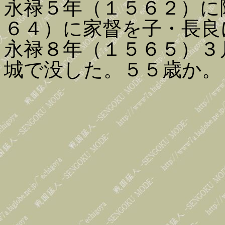
永禄５年（１５６２）に
６４）に家督を子・長良
永禄８年（１５６５）３
城で没した。５５歳か。