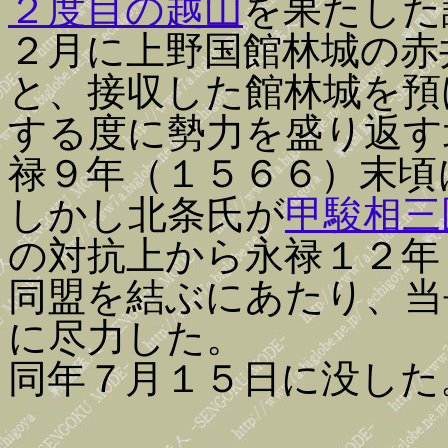
２度目の越山
を果たした
２月に上野国館林城の赤
と、接収した館林城を預
する度に勢力を盛り返す
禄９年（１５６６）末頃
しかし北条氏が
甲駿相三
の対抗上から永禄１２年
同盟を結ぶにあたり、当
に尽力した。
同年７月１５日に没した