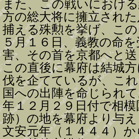
また、この戦いにおける
方の総大将に擁立された
捕える殊勲を挙げ、この
５月１６日、義教の命を
害、その首を京都へと送
この直後に幕府は結城方
伐を企てているが、これ
国への出陣を命じられて
年１２月２９日付で相模
跡）の地を幕府より与え
文安元年（１４４４）か