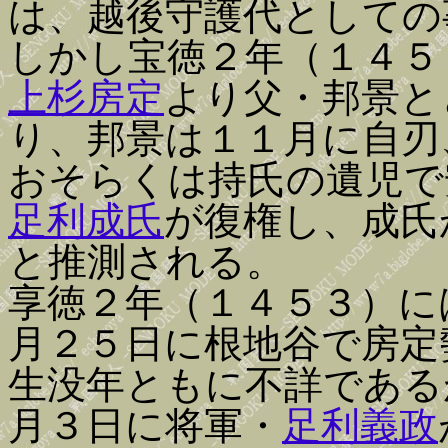
は、越後守護代としての
しかし宝徳２年（１４５
上杉房定
より父・邦景と
り、邦景は１１月に自刃
おそらくは持氏の遺児で
足利成氏
が復権し、成氏
と推測される。
享徳２年（１４５３）に
月２５日に根地谷で房定
生没年ともに不詳である
月３日に将軍・
足利義政