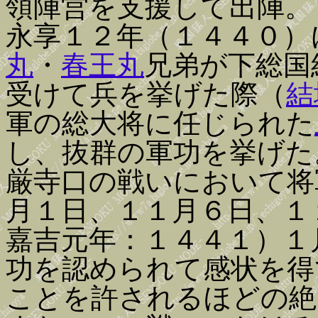
領陣営を支援して出陣。
永享１２年（１４４０）
丸
・
春王丸
兄弟が下総国
受けて兵を挙げた際（
結
軍の総大将に任じられた
し、抜群の軍功を挙げた
厳寺口の戦いにおいて将
月１日、１１月６日、１
嘉吉元年：１４４１）１
功を認められて感状を得
ことを許されるほどの絶