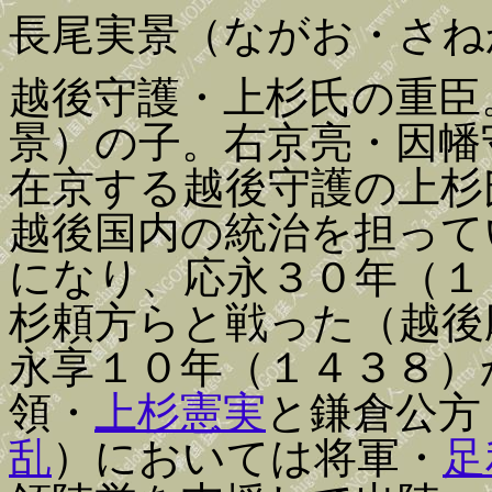
長尾実景（ながお・さね
越後守護・上杉氏の重臣
景）の子。右京亮・因幡
在京する越後守護の上杉
越後国内の統治を担って
になり、応永３０年（１
杉頼方らと戦った（越後
永享１０年（１４３８）
領・
上杉憲実
と鎌倉公方
乱
）においては将軍・
足