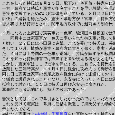
これを知った持氏は８月１５日、配下の一色直兼・持家らに
一方、幕府では持氏と憲実が衝突することを早い段階から見
憲実を支援するための出兵準備を命じている。８月２２日に
討伐』の綸旨を得たため、憲実・幕府方が「官軍」、持氏方
総大将は上杉持房とされ、関東地方以外では越前国の朝倉氏
９月になると上野国で憲実軍と一色軍、駿河国や相模国では
し、同月中には憲実軍が一色氏に率いられた持氏軍と戦って
と戦い、２７日には小田原に進撃。これを受けて持氏は、幕
そして１０月、情勢が憲実・幕府方に大きく傾く。憲実・幕
た、４日には上野国の一色軍が退陣し、持氏が陣する相模国
これを知った持氏陣営では投降する者や寝返る者があとを絶
しかし、憲実軍はここで進軍を停止する。主君である持氏を
放棄した三浦時高が、１１月１日に鎌倉に攻め入って御所を
同じ日に憲実は家宰の長尾忠政を鎌倉に向けて派遣しており
で鎌倉に護送されることとなり、永安寺に入った。４日には
抵抗して討たれ、１１日に持氏は再び永安寺に戻された。
軍事的にも政治的にも、持氏の敗北であった。
憲実としては、これで幕引きとしたかったのではないだろう
これを受けて憲実は、幕府に使僧を派遣して持氏父子の助命
示したのである。
やむなく憲実は
上杉持朝
・
千葉胤直
らに軍勢をつけて持氏の