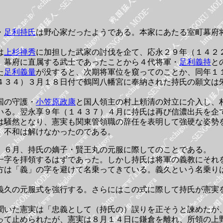
・
足利持氏
は野心家だったようである。本家にあたる室町幕府
は
上杉禅秀
に加担した武家の討伐を企て、応永２９年（１４２
、幕府に直属する武士であったことから４代将軍・
足利義持
と
た
足利義量
が没すると、次期将軍位を窺ってのことか、同年１
４３４）３月１８日付で鶴岡八幡宮に奉納された持氏の願文は
。
国の守護・
小笠原政康
と国人領主の村上頼清の対立に介入し、
いる。翌永享９年（１４３７）４月に持氏は再び信濃出兵を企
は騒然となり、憲実も関東管領職の辞任を表明して強硬な姿勢
、不和は解けなかったのである。
）６月、持氏の嫡子・賢王丸の元服に際してのことである。
一字を拝領するはずであった。しかし持氏は将軍の義教にそれ
方は「義」の字を避けて名乗ってきている。義久という名乗り
義久の元服式を強行する。さらにはこの式に際して持氏が憲実
聞いた憲実は「忠義として（持氏の）誤りを正そうと諫めたが
って止められたが、憲実は８月１４日に鎌倉を離れ、所領の上