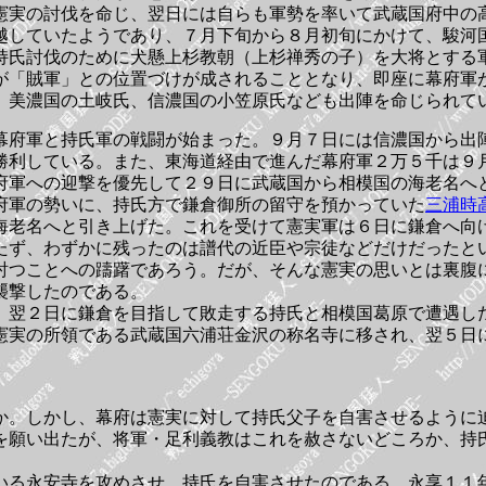
憲実の討伐を命じ、翌日には自らも軍勢を率いて武蔵国府中の
越していたようであり、７月下旬から８月初旬にかけて、駿河
持氏討伐のために犬懸上杉教朝（上杉禅秀の子）を大将とする
が「賊軍」との位置づけが成されることとなり、即座に幕府軍
、美濃国の土岐氏、信濃国の小笠原氏なども出陣を命じられて
幕府軍と持氏軍の戦闘が始まった。９月７日には信濃国から出
勝利している。また、東海道経由で進んだ幕府軍２万５千は９
府軍への迎撃を優先して２９日に武蔵国から相模国の海老名へ
府軍の勢いに、持氏方で鎌倉御所の留守を預かっていた
三浦時
海老名へと引き上げた。これを受けて憲実軍は６日に鎌倉へ向
たず、わずかに残ったのは譜代の近臣や宗徒などだけだったと
討つことへの躊躇であろう。だが、そんな憲実の思いとは裏腹
襲撃したのである。
、翌２日に鎌倉を目指して敗走する持氏と相模国葛原で遭遇し
憲実の所領である武蔵国六浦荘金沢の称名寺に移され、翌５日
か。しかし、幕府は憲実に対して持氏父子を自害させるように
を願い出たが、将軍・足利義教はこれを赦さないどころか、持
いる永安寺を攻めさせ、持氏を自害させたのである。永享１１