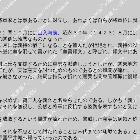
将軍家とは事あるごとに対立し、あわよくば自らが将軍位に就
２）閏１０月には
山入与義
、応永３０年（１４２３）８月には
の関係は険悪なものとなった。
１月には義持の猶子になることを望んだが拒絶され、義持の没
朱墨に血を混ぜて書かれた『血書願文』と呼ばれ、願文中にあ
村上氏を支援するために軍勢を派遣しようとしたが、関東地方
てたが、実は憲実を討つためのものであるとの風聞が流れ、こ
を崩さなかった。結局は持氏が折れて憲実も関東管領職に復帰
を求めず、賢王丸を義久と名乗らせたのである。しかも「義」
はそれを無視し、公然と将軍に反抗する姿勢を表すものと受け
を成敗するという風聞が流れたため、警戒した憲実は病気と称
、それを不忠として討たれることは末代までの恥辱である」と
野国平井城へ帰っていったのである。