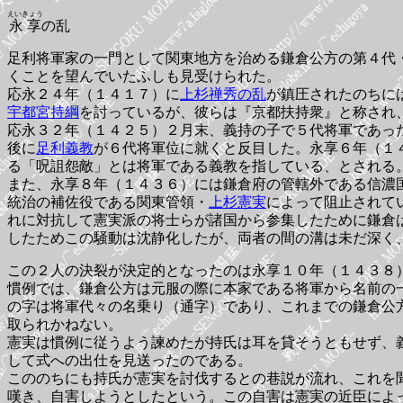
えいきょう
永享
の乱
足利将軍家の一門として関東地方を治める鎌倉公方の第４代
くことを望んでいたふしも見受けられた。
応永２４年（１４１７）に
上杉禅秀の乱
が鎮圧されたのちに
宇都宮持綱
を討っているが、彼らは『京都扶持衆』と称され
応永３２年（１４２５）２月末、義持の子で５代将軍であっ
後に
足利義教
が６代将軍位に就くと反目した。永享６年（１
る「呪詛怨敵」とは将軍である義教を指している、とされる
また、永享８年（１４３６）には鎌倉府の管轄外である信濃
統治の補佐役である関東管領・
上杉憲実
によって阻止されて
れに対抗して憲実派の将士らが諸国から参集したために鎌倉
したためこの騒動は沈静化したが、両者の間の溝は未だ深く
この２人の決裂が決定的となったのは永享１０年（１４３８
慣例では、鎌倉公方は元服の際に本家である将軍から名前の
の字は将軍代々の名乗り（通字）であり、これまでの鎌倉公
取られかねない。
憲実は慣例に従うよう諫めたが持氏は耳を貸そうともせず、
して式への出仕を見送ったのである。
こののちにも持氏が憲実を討伐するとの巷説が流れ、これを
嘆き、自害しようとしたという。この自害は憲実の近臣によ