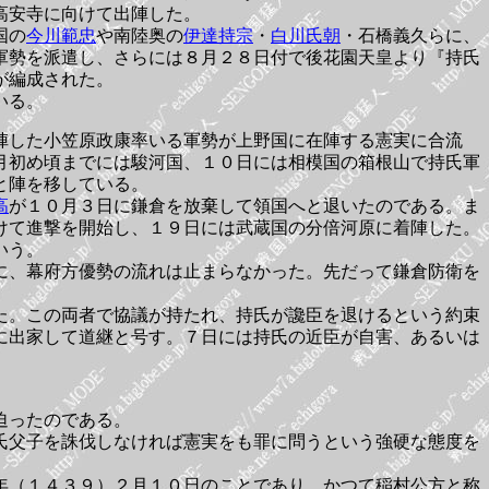
高安寺に向けて出陣した。
国の
今川範忠
や南陸奥の
伊達持宗
・
白川氏朝
・石橋義久らに、
軍勢を派遣し、さらには８月２８日付で後花園天皇より『持氏
が編成された。
いる。
陣した小笠原政康率いる軍勢が上野国に在陣する憲実に合流
月初め頃までには駿河国、１０日には相模国の箱根山で持氏軍
と陣を移している。
高
が１０月３日に鎌倉を放棄して領国へと退いたのである。ま
けて進撃を開始し、１９日には武蔵国の分倍河原に着陣した。
いう。
に、幕府方優勢の流れは止まらなかった。先だって鎌倉防衛を
た。この両者で協議が持たれ、持氏が讒臣を退けるという約束
に出家して道継と号す。７日には持氏の近臣が自害、あるいは
迫ったのである。
氏父子を誅伐しなければ憲実をも罪に問うという強硬な態度を
年（１４３９）２月１０日のことであり、かつて稲村公方と称