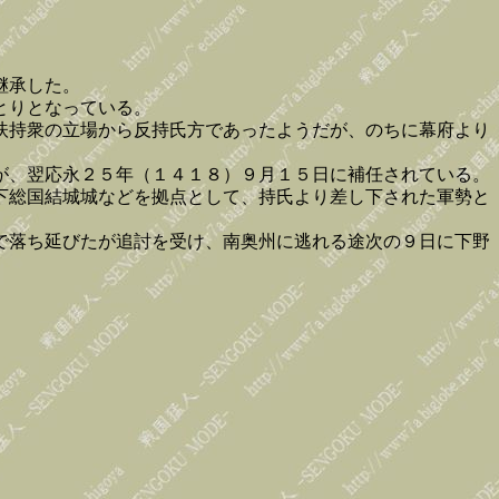
継承した。
とりとなっている。
扶持衆の立場から反持氏方であったようだが、のちに幕府より
が、翌応永２５年（１４１８）９月１５日に補任されている。
下総国結城城などを拠点として、持氏より差し下された軍勢と
で落ち延びたが追討を受け、南奥州に逃れる途次の９日に下野