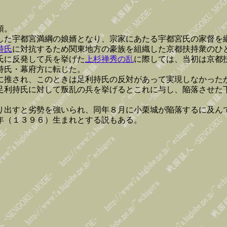
頭。
した宇都宮満綱の娘婿となり、宗家にあたる宇都宮氏の家督を
持氏
に対抗するため関東地方の豪族を組織した京都扶持衆のひ
氏に反発して兵を挙げた
上杉禅秀の乱
に際しては、当初は京都
持氏・幕府方に転じた。
に推され、このときは足利持氏の反対があって実現しなかった
足利持氏に対して叛乱の兵を挙げるとこれに与し、陥落させた
り出すと劣勢を強いられ、同年８月に小栗城が陥落するに及ん
年（１３９６）生まれとする説もある。