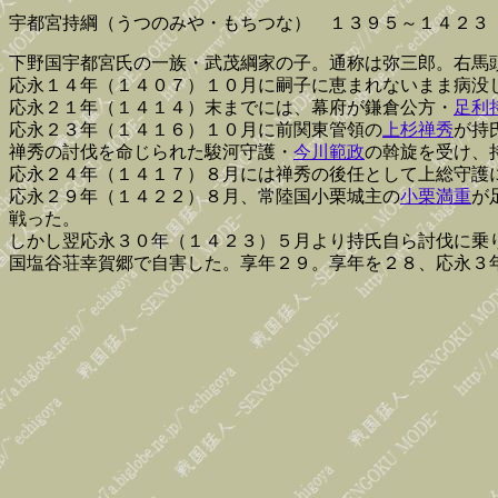
宇都宮持綱（うつのみや・もちつな） １３９５～１４２３
下野国宇都宮氏の一族・武茂綱家の子。通称は弥三郎。右馬
応永１４年（１４０７）１０月に嗣子に恵まれないまま病没
応永２１年（１４１４）末までには、幕府が鎌倉公方・
足利
応永２３年（１４１６）１０月に前関東管領の
上杉禅秀
が持
禅秀の討伐を命じられた駿河守護・
今川範政
の斡旋を受け、
応永２４年（１４１７）８月には禅秀の後任として上総守護
応永２９年（１４２２）８月、常陸国小栗城主の
小栗満重
が
戦った。
しかし翌応永３０年（１４２３）５月より持氏自ら討伐に乗
国塩谷荘幸賀郷で自害した。享年２９。享年を２８、応永３