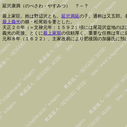
延沢康満（のべさわ・やすみつ） ？～？
最上家臣。姓は野辺沢とも。
延沢満延
の子。通称は又五郎。
最上義光
の娘・松尾姫を妻とした。
天正２０年（＝文禄元年：１５９２）頃には尾花沢盆地のほ
義光の死後、とくに
最上家親
の信頼厚く、重要な任務は常に
元和８年（１６２２）、主家改易により肥後国の加藤氏に預