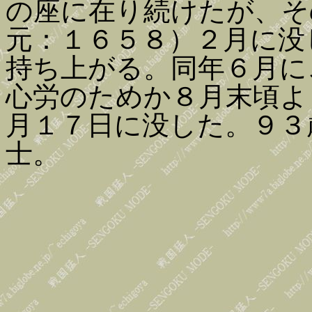
の座に在り続けたが、そ
元：１６５８）２月に没
持ち上がる。同年６月に
心労のためか８月末頃よ
月１７日に没した。９３
士。