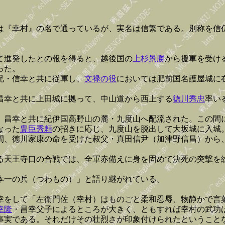
は『幸村』の名で通っているが、実名は信繁である。別称を信
て進発したとの報を得ると、越後国の
上杉景勝
から援軍を受け
った。
兄・信幸と共に従軍し、
文禄の役
においては肥前国名護屋城に
昌幸と共に上田城に拠って、中山道から西上する
徳川秀忠
率い
、昌幸と共に紀伊国高野山の麓・九度山へ配流された。この間
なった
豊臣秀頼
の招きに応じ、九度山を脱出して大坂城に入城
間、徳川家康の命を受けた叔父・真田信尹（加津野信昌）から
る天王寺口の合戦では、全軍赤備えに身を固めて決死の突撃を
本一の兵（つわもの）」と語り継がれている。
幸をして「左衛門佐（幸村）はものごと柔和忍辱、物静かで言
幸隆
・昌幸父子によるところが大きく、ともすれば幸村の武功
事実である。それだけその壮烈さが印象付けられたということ