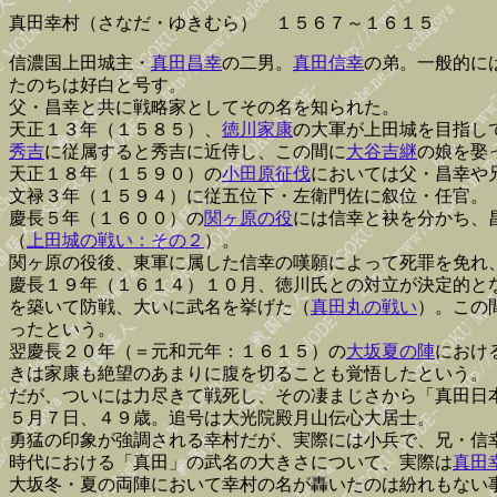
真田幸村（さなだ・ゆきむら） １５６７～１６１５
信濃国上田城主・
真田昌幸
の二男。
真田信幸
の弟。一般的に
たのちは好白と号す。
父・昌幸と共に戦略家としてその名を知られた。
天正１３年（１５８５）、
徳川家康
の大軍が上田城を目指し
秀吉
に従属すると秀吉に近侍し、この間に
大谷吉継
の娘を娶
天正１８年（１５９０）の
小田原征伐
においては父・昌幸や
文禄３年（１５９４）に従五位下・左衛門佐に叙位・任官。
慶長５年（１６００）の
関ヶ原の役
には信幸と袂を分かち、
（
上田城の戦い：その２
）。
関ヶ原の役後、東軍に属した信幸の嘆願によって死罪を免れ
慶長１９年（１６１４）１０月、徳川氏との対立が決定的と
を築いて防戦、大いに武名を挙げた（
真田丸の戦い
）。この
ったという。
翌慶長２０年（＝元和元年：１６１５）の
大坂夏の陣
におけ
きは家康も絶望のあまりに腹を切ることも覚悟したという。
だが、ついには力尽きて戦死し、その凄まじさから「真田日
５月７日、４９歳。追号は大光院殿月山伝心大居士。
勇猛の印象が強調される幸村だが、実際には小兵で、兄・信
時代における「真田」の武名の大きさについて、実際は
真田
大坂冬・夏の両陣において幸村の名が轟いたのは紛れもない