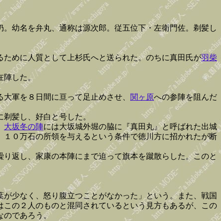
仍。幼名を弁丸、通称は源次郎。従五位下・左衛門佐。剃髪し
るために人質として上杉氏へと送られた。のちに真田氏が
羽柴
在陣した。
る大軍を８日間に亘って足止めさせ、
関ヶ原
への参陣を阻んだ
に剃髪し、好白と号した。
。
大坂冬の陣
には大坂城外堀の脇に『真田丸』と呼ばれた出城
、１０万石の所領を与えるという条件で徳川方に招かれたが断
繰り返し、家康の本陣にまで迫って旗本を蹴散らした。このと
葉が少なく、怒り腹立つことがなかった」という。また、戦国
はこの２人のものと混同されているという見方もあるが、この
なのであろう。