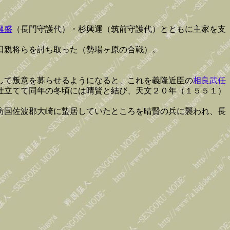
興盛
（長門守護代）・杉興運（筑前守護代）とともに主家を支
田親将らを討ち取った（勢場ヶ原の合戦）。
して叛意を募らせるようになると、これを義隆近臣の
相良武任
仕立てて同年の冬頃には晴賢と結び、天文２０年（１５５１）
防国佐波郡大崎に蟄居していたところを晴賢の兵に襲われ、長