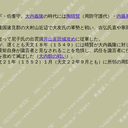
下・伯耆守。
大内義隆
の時代には
陶晴賢
（周防守護代）・
内藤
後国速見郡の大村山近辺で大友氏の軍勢と戦い、吉弘氏直や寒
従って尼子氏の出雲国
月山富田城攻め
に従軍した。
が、遅くとも天文１８年（１５４９）には晴賢が大内義隆に対
重矩自身が讒言者と見なされることを危惧し、武任を讒言者に
を攻めて滅ぼした（
大内館の戦い
）。
文２１年（１５５２）１月（天文２２年９月とも）に所領の周