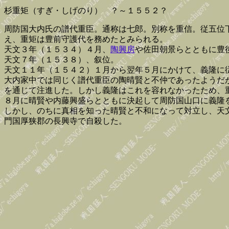
杉重矩（すぎ・しげのり） ？～１５５２？
周防国大内氏の譜代重臣。通称は七郎。別称を重信。従五位
え、重矩は豊前守護代を務めたとみられる。
天文３年（１５３４）４月、
陶興房
や佐田朝景らとともに豊
天文７年（１５３８）、叙位。
天文１１年（１５４２）１月から翌年５月にかけて、義隆に
大内家中では同じく譜代重臣の陶晴賢と不仲であったようだ
を通じて注進した。しかし義隆はこれを容れなかったため、
８月に晴賢や内藤興盛らとともに決起して周防国山口に義隆
しかし、のちに真相を知った晴賢と不和になって対立し、天
門国厚狭郡の長興寺で自殺した。