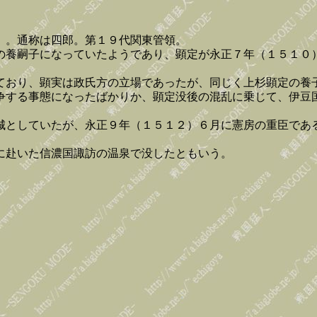
）。通称は四郎。第１９代関東管領。
の養嗣子になっていたようであり、顕定が永正７年（１５１０
ており、顕実は政氏方の立場であったが、同じく上杉顕定の養
争する事態になったばかりか、顕定没後の混乱に乗じて、伊豆
城としていたが、永正９年（１５１２）６月に憲房の重臣であ
に赴いた信濃国諏訪の温泉で没したともいう。