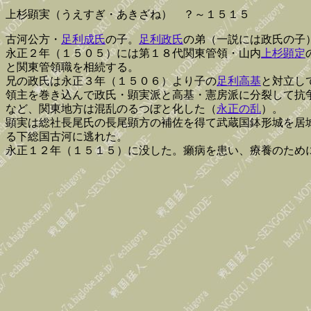
上杉顕実（うえすぎ・あきざね） ？～１５１５
古河公方・
足利成氏
の子。
足利政氏
の弟（一説には政氏の子
永正２年（１５０５）には第１８代関東管領・山内
上杉顕定
と関東管領職を相続する。
兄の政氏は永正３年（１５０６）より子の
足利高基
と対立し
領主を巻き込んで政氏・顕実派と高基・憲房派に分裂して抗
など、関東地方は混乱のるつぼと化した（
永正の乱
）。
顕実は総社長尾氏の長尾顕方の補佐を得て武蔵国鉢形城を居
る下総国古河に逃れた。
永正１２年（１５１５）に没した。癩病を患い、療養のため