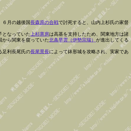
）６月の越後国
長森原の合戦
で討死すると、山内上杉氏の家督
子となっていた
上杉憲房
は高基を支持したため、関東地方は諸
国から関東を窺っていた
北条早雲（伊勢宗瑞）
が進出してくる
る足利長尾氏の
長尾景長
によって鉢形城を攻略され、実家であ