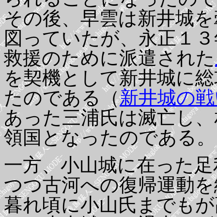
その後、早雲は新井城を
図っていたが、永正１３
救援のために派遣された
を契機として新井城に総
たのである（
新井城の戦
あった三浦氏は滅亡し、
領国となったのである。
一方、小山城に在った足
つつ古河への復帰運動を
暮れ頃に小山氏までもが