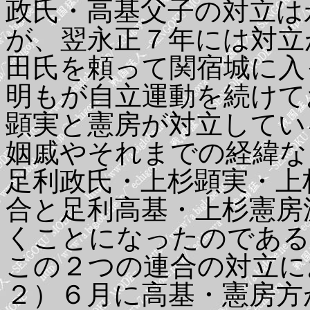
政氏・高基父子の対立は
が、翌永正７年には対立
田氏を頼って関宿城に入
明もが自立運動を続けて
顕実と憲房が対立してい
姻戚やそれまでの経緯な
足利政氏・上杉顕実・上
合と足利高基・上杉憲房
くことになったのである
この２つの連合の対立に
２）６月に高基・憲房方