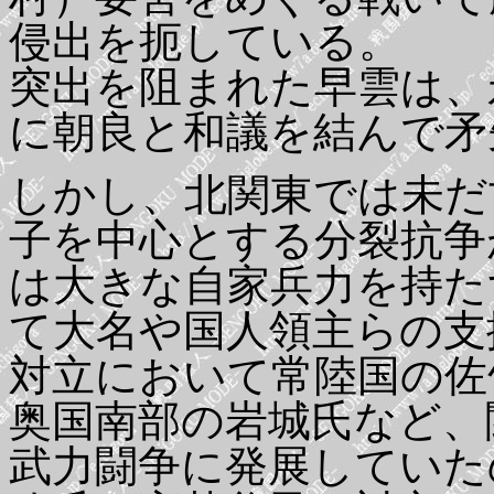
侵出を扼している。
突出を阻まれた早雲は、
に朝良と和議を結んで矛
しかし、北関東では未だ
子を中心とする分裂抗争
は大きな自家兵力を持た
て大名や国人領主らの支
対立において常陸国の佐
奥国南部の岩城氏など、
武力闘争に発展していた