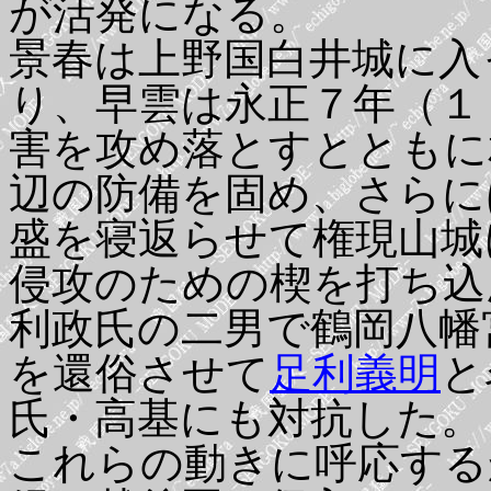
が活発になる。
景春は上野国白井城に入
り、早雲は永正７年（１
害を攻め落とすとともに
辺の防備を固め、さらに
盛を寝返らせて権現山城
侵攻のための楔を打ち込
利政氏の二男で鶴岡八幡
を還俗させて
足利義明
と
氏・高基にも対抗した。
これらの動きに呼応する