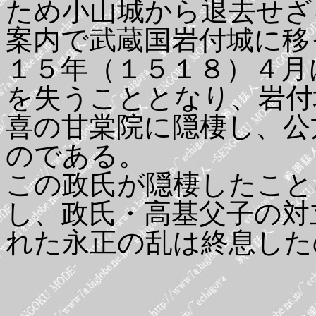
ため小山城から退去せざ
案内で武蔵国岩付城に移
１５年（１５１８）４月
を失うこととなり、岩付
喜の甘棠院に隠棲し、公
のである。
この政氏が隠棲したこと
し、政氏・高基父子の対
れた永正の乱は終息した