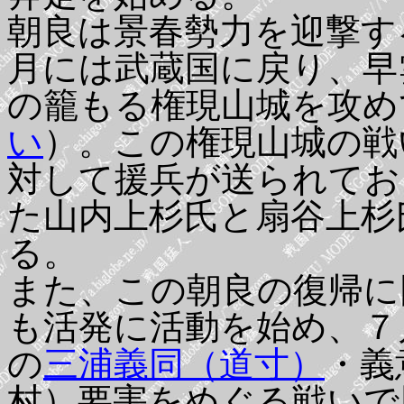
朝良は景春勢力を迎撃す
月には武蔵国に戻り、早
の籠もる権現山城を攻め
い
）。この権現山城の戦
対して援兵が送られてお
た山内上杉氏と扇谷上杉
る。
また、この朝良の復帰に
も活発に活動を始め、７
の
三浦義同（道寸）
・義
村）要害をめぐる戦いで