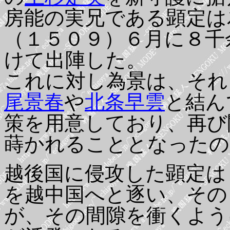
房能の実兄である顕定は
（１５０９）６月に８千
けて出陣した。
これに対し為景は、それ
尾景春
や
北条早雲
と結ん
策を用意しており、再び
蒔かれることとなったの
越後国に侵攻した顕定は
を越中国へと逐い、その
が、その間隙を衝くよう