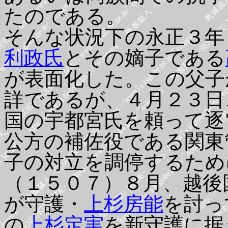
たのである。
そんな状況下の永正３年
利政氏
とその嫡子である
が表面化した。この父子
詳であるが、４月２３日
国の宇都宮氏を頼って逐
公方の補佐役である関東
子の対立を調停するため
（１５０７）８月、越後
が守護・
上杉房能
を討っ
の
上杉定実
を新守護に据