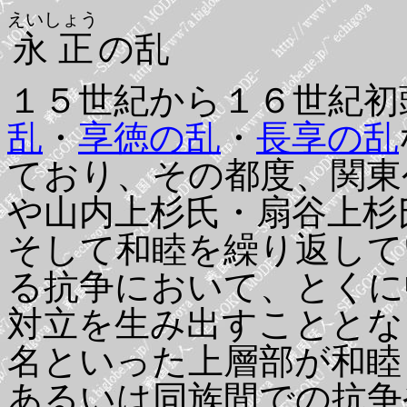
えいしょう
永正
の乱
１５世紀から１６世紀初
乱
・
享徳の乱
・
長享の乱
ており、その都度、関東
や山内上杉氏・扇谷上杉
そして和睦を繰り返して
る抗争において、とくに
対立を生み出すこととな
名といった上層部が和睦
あるいは同族間での抗争