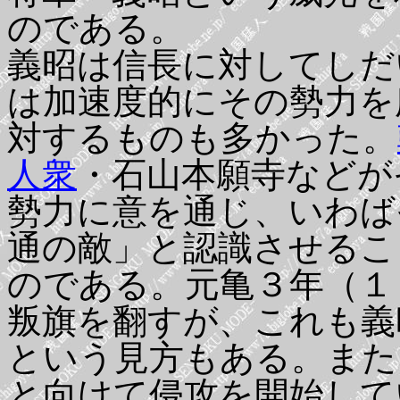
のである。
義昭は信長に対してしだ
は加速度的にその勢力を
対するものも多かった。
人衆
・石山本願寺などが
勢力に意を通じ、いわば
通の敵」と認識させるこ
のである。元亀３年（１
叛旗を翻すが、これも義
という見方もある。また
と向けて侵攻を開始して