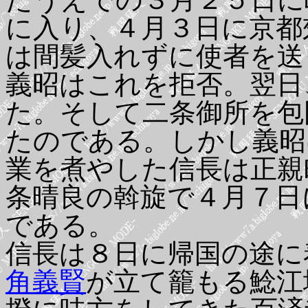
に入り、４月３日に京都
は間髪入れずに使者を送
義昭はこれを拒否。翌日
た。そして二条御所を包
たのである。しかし義昭
業を煮やした信長は正親
条晴良の斡旋で４月７日
である。
信長は８日に帰国の途に
角義賢
が立て籠もる鯰江