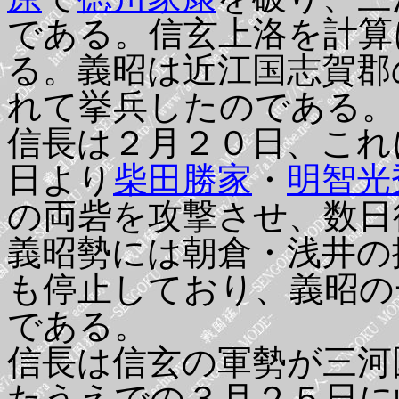
である。信玄上洛を計算
る。義昭は近江国志賀郡
れて挙兵したのである。
信長は２月２０日、これ
日より
柴田勝家
・
明智光
の両砦を攻撃させ、数日
義昭勢には朝倉・浅井の
も停止しており、義昭の
である。
信長は信玄の軍勢が三河
たうえでの３月２５日に