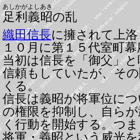
あしかがよしあき
足利義昭
の乱
織田信長
に擁されて上洛
１０月に第１５代室町幕
当初は信長を「御父」と
信頼もしていたが、その
くる。
信長は義昭が将軍位につ
の権限を抑制し、自らが
く行動を開始する。つま
将軍・義昭という威光を