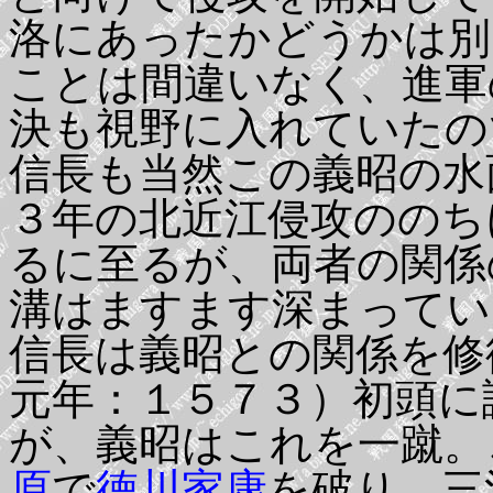
洛にあったかどうかは別
ことは間違いなく、進軍
決も視野に入れていたの
信長も当然この義昭の水
３年の北近江侵攻ののち
るに至るが、両者の関係
溝はますます深まってい
信長は義昭との関係を修
元年：１５７３）初頭に
が、義昭はこれを一蹴。
原
で
徳川家康
を破り、三