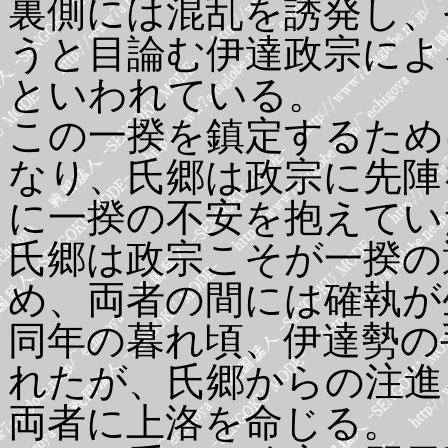
裏側には混乱を誘発し、
うと目論む伊達政宗によ
といわれている。
この一揆を鎮定するため
なり、氏郷は政宗に先陣
に一揆の不安を抱えてい
氏郷は政宗こそが一揆の
め、両者の間には確執が
同年の暮れ頃、伊達勢の
れたが、氏郷からの注進
両者に上洛を命じる。