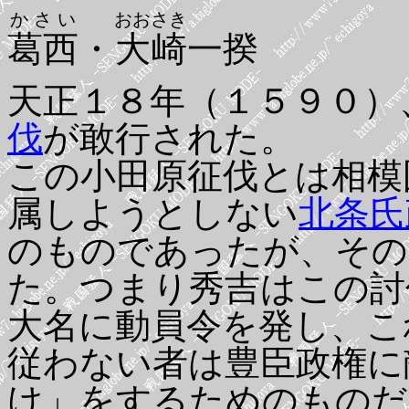
かさい
おおさき
葛西
・
大崎
一揆
天正１８年（１５９０）
伐
が敢行された。
この小田原征伐とは相模
属しようとしない
北条氏
のものであったが、その
た。つまり秀吉はこの討
大名に動員令を発し、こ
従わない者は豊臣政権に
け」をするためのものだ