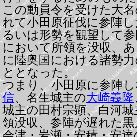
この動員令を受けた大名
れて小田原征伐に参陣し
るいは形勢を観望して参
において所領を没収、あ
に陸奥国における諸勢力
ととなった。
つまり、小田原に参陣し
信
、名生城主の
大崎義隆
城主の田村宗顕、白河城
領没収、参陣が遅れた黒
会津・岩瀬・安積・安達