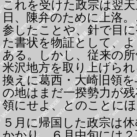
これを受けた政宗は翌天
日、陳弁のために上洛。
参したことや、針で目に
た書状を物証として、よ
ある。しかし、従来の所
米沢地方を取り上げられ
換えに葛西・大崎旧領を
の地はまだ一揆勢力が残
領にせよ、とのことにほ
５月に帰国した政宗は休
かかり、６月中旬には２