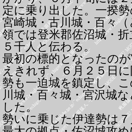
定に乗り出した。一揆勢
宮崎城・古川城・百々（
領では登米郡佐沼城・折
５千人と伝わる。
最初の標的となったのが
えきれず、６月２５日に
勢も一迫城を鎮定し、こ
川城・百々城・宮沢城な
した。
勢いに乗じた伊達勢は７
最大の拠点・佐沼城攻め