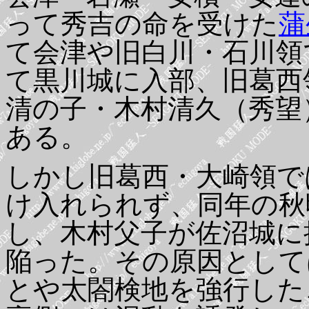
って秀吉の命を受けた
蒲
て会津や旧白川・石川領
て黒川城に入部、旧葛西
清の子・木村清久（秀望
ある。
しかし旧葛西・大崎領で
け入れられず、同年の秋
し、木村父子が佐沼城に
陥った。その原因として
とや太閤検地を強行した