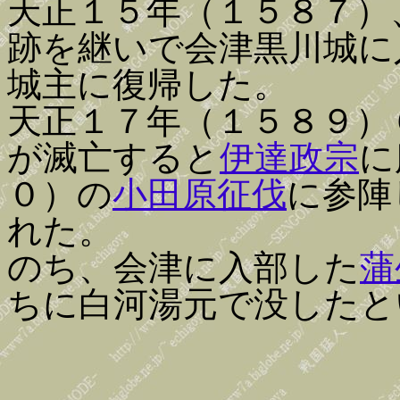
天正１５年（１５８７）
跡を継いで会津黒川城に
城主に復帰した。
天正１７年（１５８９）
が滅亡すると
伊達政宗
に
０）の
小田原征伐
に参陣
れた。
のち、会津に入部した
蒲
ちに白河湯元で没したと