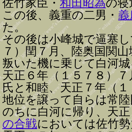
佐竹家臣・
和田昭為
の寝
この後、義重の二男・
義
た。
その後は小峰城で逼塞し
７）閏７月、陸奥国関山
叛いた機に乗じて白河城
天正６年（１５７８）７
氏と和睦、天正７年（１
地位を譲って自らは常陸
のちに白河に帰り、天正
の合戦
においては佐竹勢