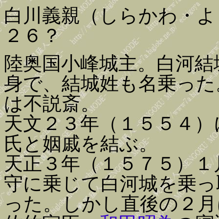
白川義親（しらかわ・よ
２６？
陸奥国小峰城主。白河結
身で、結城姓も名乗った
は不説斎。
天文２３年（１５５４）
氏と姻戚を結ぶ。
天正３年（１５７５）１
守に乗じて白河城を乗っ
った。しかし直後の２月