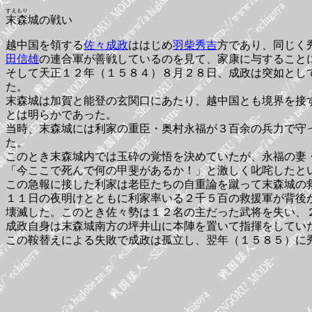
すえもり
末森
城の戦い
越中国を領する
佐々成政
ははじめ
羽柴秀吉
方であり、同じく
田信雄
の連合軍が善戦しているのを見て、家康に与すること
そして天正１２年（１５８４）８月２８日、成政は突如とし
た。
末森城は加賀と能登の玄関口にあたり、越中国とも境界を接
とは明らかであった。
当時、末森城には利家の重臣・奥村永福が３百余の兵力で守
た。
このとき末森城内では玉砕の覚悟を決めていたが、永福の妻
「今ここで死んで何の甲斐があるか！」と激しく叱咤したと
この急報に接した利家は老臣たちの自重論を蹴って末森城の
１１日の夜明けとともに利家率いる２千５百の救援軍が背後
壊滅した。このとき佐々勢は１２名の主だった武将を失い、
成政自身は末森城南方の坪井山に本陣を置いて指揮をしてい
この鞍替えによる失敗で成政は孤立し、翌年（１５８５）に