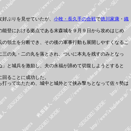
友好ぶりを見せていたが、
小牧・長久手の合戦
で
徳川家康
・
織
の能登における拠点である末森城を９月９日から攻めはじめ
氏の領土を分断でき、その後の軍事行動も展開しやすくなるこ
に三の丸・二の丸を落とされ、ついに本丸を残すのみとなっ
ぬ」と城兵を激励し、夫の永福が諦めて切腹しようとすると
に回ることに成功した。
ら打って出たため、城中と城外とで挟み撃ちとなって佐々勢は