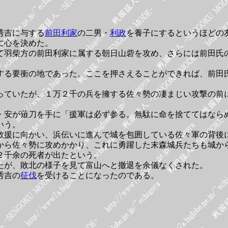
秀吉に与する
前田利家
の二男・
利政
を養子にするというほどの
に心を決めた。
て羽柴方の前田利家に属する朝日山砦を攻め、さらには前田氏
する要衝の地であった。ここを押さえることができれば、前田
っていたが、１万２千の兵を擁する佐々勢の凄まじい攻撃の前
・安が薙刀を手に「援軍は必ず参る。無駄に命を捨ててはなら
いう。
救援に向かい、浜伝いに進んで城を包囲している佐々軍の背後
から佐々勢に攻めかかり、これに勇躍した末森城兵たちも城か
２千余の死者が出たという。
たが、敗北の様子を見て富山へと撤退を余儀なくされた。
秀吉の
征伐
を受けることになったのである。