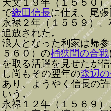
天文１９年（１５５０）
で
織田信長
に仕え、尾張
永禄２年（１５５９）、
追放された。
浪人となった利家は帰参
５６０）の
桶狭間の合戦
を取る活躍を見せたが信
し尚もその翌年の
森辺の
あり、ようやく信長の許
いう。
永禄１２年（１５６９）