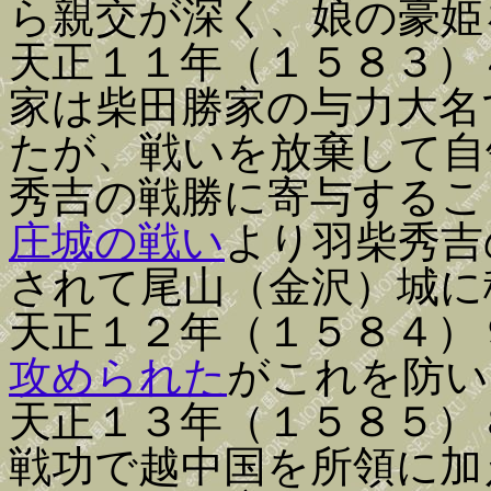
ら親交が深く、娘の豪姫
天正１１年（１５８３）
家は柴田勝家の与力大名
たが、戦いを放棄して自
秀吉の戦勝に寄与するこ
庄城の戦い
より羽柴秀吉
されて尾山（金沢）城に
天正１２年（１５８４）
攻められた
がこれを防い
天正１３年（１５８５）
戦功で越中国を所領に加