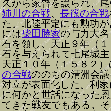
久から家督を譲られ、尾
姉川の合戦
、
長篠の合戦
た。北陸平定にも勲功が
には
柴田勝家
の与力大名
石を領し、天正９年（１
石を与えられて七尾城主
天正１０年（１５８２）
の合戦
ののちの清洲会議
対立が表面化した。利家
に何かと世話になった恩
てきた戦友でもある。そ