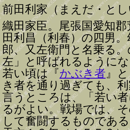
前田利家（まえだ・とし
織田家臣。尾張国愛知郡
田利昌（利春）の四男。
郎、又左衛門と名乗る。
左」と呼ばれるようにな
若い頃は『
かぶき者
』と
き者を通り過ぎても、利
言うところは、「若い者
るがよい。戦場では、そ
して奮闘するものである