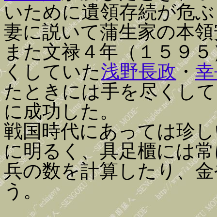
いために遺領存続が危ぶ
妻に説いて蒲生家の本領
また文禄４年（１５９５
くしていた
浅野長政
・
幸
たときには手を尽くして
に成功した。
戦国時代にあっては珍し
に明るく、具足櫃には常
兵の数を計算したり、金
う。