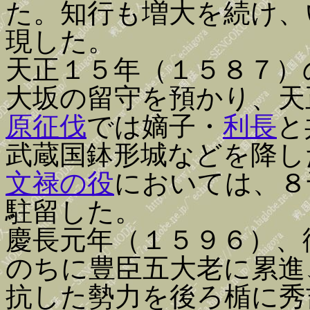
た。知行も増大を続け、
現した。
天正１５年（１５８７）
大坂の留守を預かり、天
原征伐
では嫡子・
利長
と
武蔵国鉢形城などを降し
文禄の役
においては、８
駐留した。
慶長元年（１５９６）、
のちに豊臣五大老に累進
抗した勢力を後ろ楯に秀