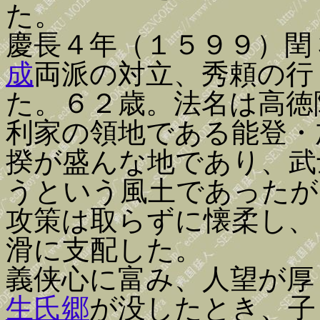
た。
慶長４年（１５９９）閏
成
両派の対立、秀頼の行
た。６２歳。法名は高徳
利家の領地である能登・
揆が盛んな地であり、武
うという風土であったが
攻策は取らずに懐柔し、
滑に支配した。
義侠心に富み、人望が厚
生氏郷
が没したとき、子