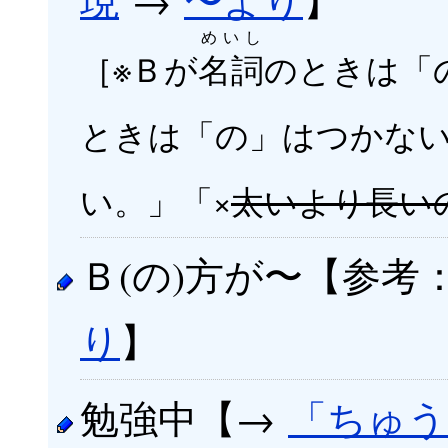
めいし
［※Ｂが
名詞
のときは「
ときは「の」はつかな
い。」「×
太いより長い
Ｂ(の)方が〜【参考
り
】
勉強中【→
「ちゅう