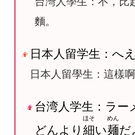
台灣人學生：不，比
麵。
日本人留学生：へ
日本人留學生：這樣
台湾人学生：ラー
ほそ
めん
どんより
細
い
麺
だ