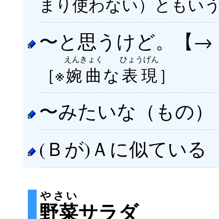
まり
使
わない）ともい
〜と思うけど。【→
えんきょく
ひょうげん
［※
婉曲
な
表現
］
〜みたいな（もの）
(Ｂが)Ａに似ている
やさい
野菜
サラダ