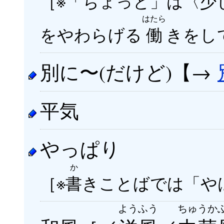
［※「ちょっと」は〈
少
はたら
をやわらげる
働
きをし
別に〜(だけど)【→
平気
やっぱり
か
［※
書
きことばでは「や
ようふう
ちゅうか