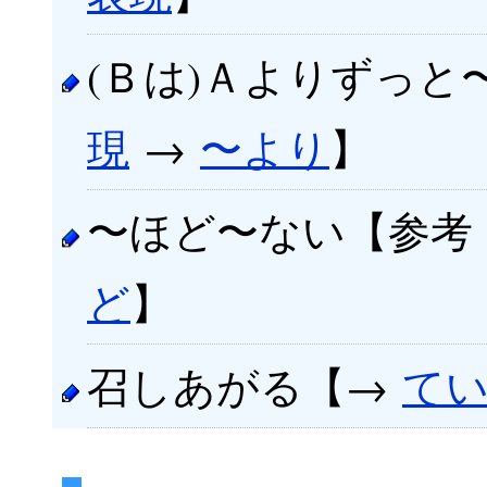
(Ｂは)Ａよりずっと
現
→
〜より
】
〜ほど〜ない【参考
ど
】
召しあがる【→
て