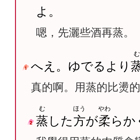
よ。
嗯，先灑些酒再蒸。
む
へえ。ゆでるより
真的啊。用蒸的比燙
む
ほう
やわ
蒸
した
方
が
柔
らか