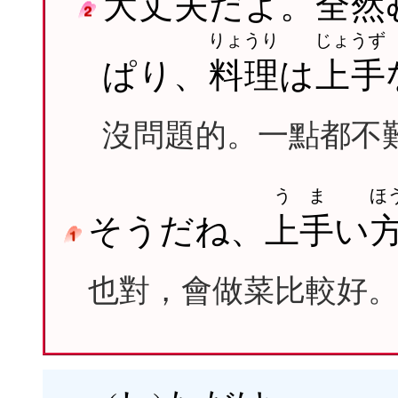
大丈夫
だよ。
全然
りょうり
じょうず
ぱり、
料理
は
上手
沒問題的。一點都不
うま
ほ
そうだね、
上手
い
也對，會做菜比較好