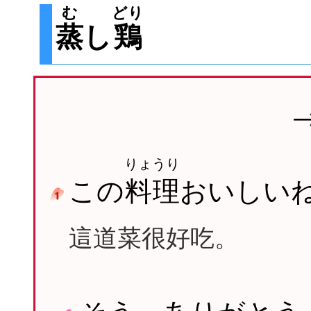
む
どり
蒸
し
鶏
りょうり
この
料理
おいしい
這道菜很好吃。