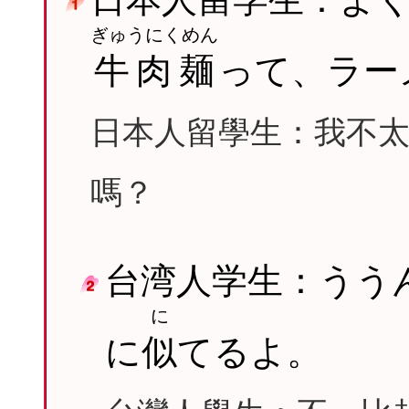
ぎゅうにくめん
牛肉麺
って、ラー
日本人留學生：我不
嗎？
台湾人学生：うう
に
に
似
てるよ。