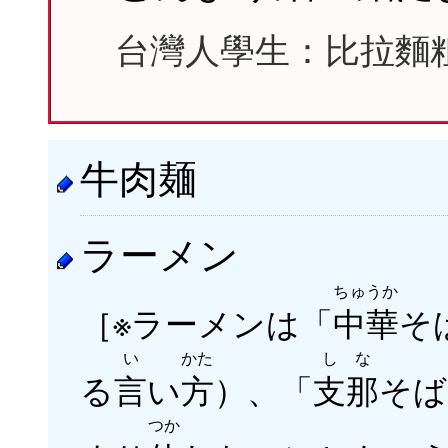
台灣人學生：比拉麵
牛肉麺
ラーメン
ちゅうか
［※ラーメンは「
中華
そ
い
かた
しな
る
言
い
方
）、「
支那
そば
つか