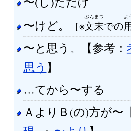
〜(し)ただけ
ぶんまつ
よ
〜けど。
［※
文末
での
〜と思う。【参考：
思う
】
…てから〜する
ＡよりＢ(の)方が〜
現
→
〜より
】