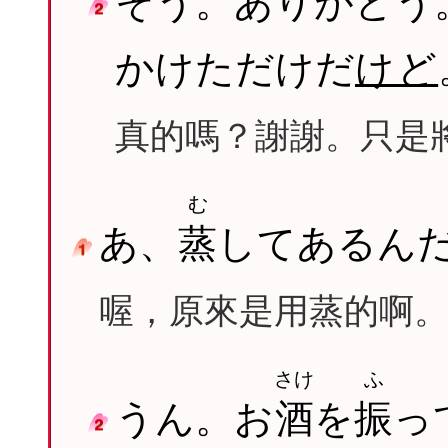
そう。ありがとう
かけただけだ
けど
真的嗎？謝謝。只是
む
あ、
蒸
してあるん
喔，原來是用蒸的啊
さけ
ふ
うん。お
酒
を
振
っ