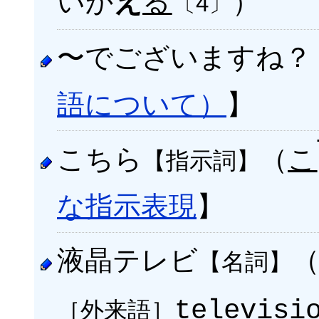
いか
る
）
え
〔4〕
〜でございますね？
語について）
】
こちら
（
こ
【指示詞】
な指示表現
】
液晶テレビ
【名詞】
［外来語］
televisi