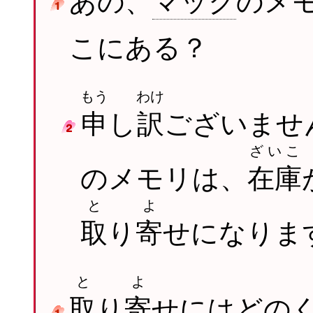
あの、
マック
のメ
こにある？
もう
わけ
申
し
訳
ございませ
ざいこ
のメモリは、
在庫
と
よ
取
り
寄
せになりま
と
よ
取
り
寄
せにはどの