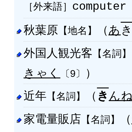
［外来語］
computer
秋葉原
（
あ
【地名】
外国人観光客
【名詞】
きゃく
）
〔9〕
近年
（
ん
き
【名詞】
家電量販店
（
【名詞】