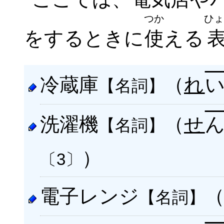
つか
ひょ
をするときに
使
える
冷蔵庫
（
れ
【名詞】
洗濯機
（
せ
【名詞】
）
〔3〕
電子レンジ
【名詞】