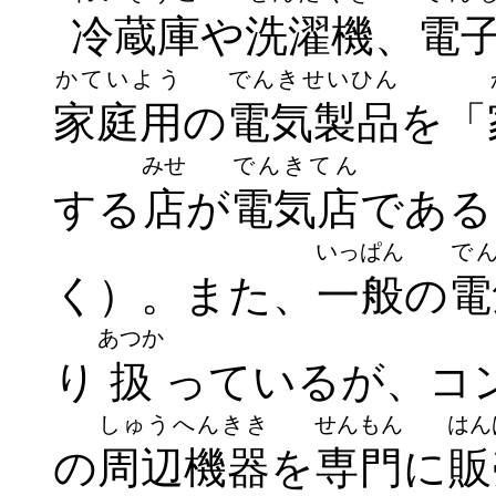
冷蔵庫
や
洗濯機
、
電
かていよう
でんきせいひん
家庭用
の
電気製品
を「
みせ
でんきてん
する
店
が
電気店
である
いっぱん
で
く）
。また、
一般
の
電
あつか
り
扱
っているが、コ
しゅうへんきき
せんもん
はん
の
周辺機器
を
専門
に
販