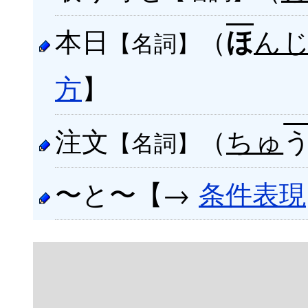
本日
（
ん
ほ
【名詞】
方
】
注文
（
ちゅ
【名詞】
〜と〜【→
条件表現