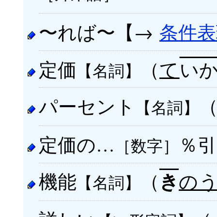
〜れば〜【→
条件表
定価
（
て
い
【名詞】
パーセント
【名詞】
定価の…
％引
［数字］
機能
（
の
き
【名詞】