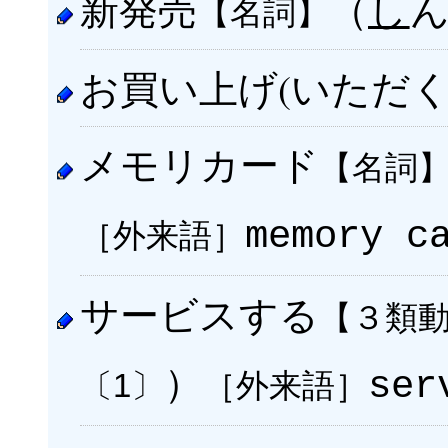
新発売
（
し
【名詞】
お買い上げ(いただく
メモリカード
【名詞
［外来語］
memory c
サービスする
【３類
）
［外来語］
ser
〔1〕