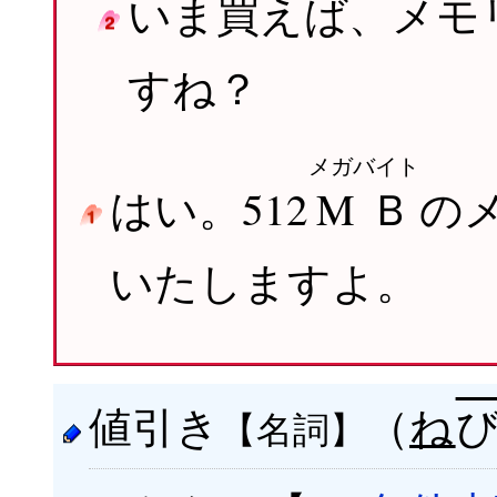
いま
買
えば、メモ
すね？
メガバイト
はい。512
MＢ
の
いたしますよ。
値引き
（
ね
【名詞】