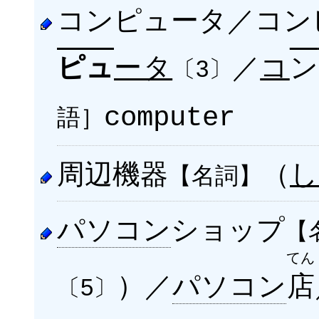
コンピュータ／コン
ータ
／
コ
ン
ピュ
〔3〕
語］
computer
周辺機器
（
【名詞】
パソコン
ショップ
【
てん
）／
パソコン
店
〔5〕