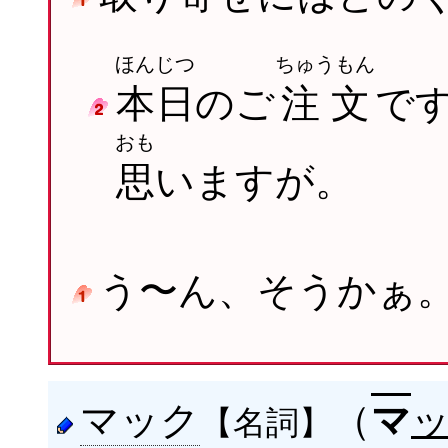
ほんじつ
ちゅうもん
本日
のご
注文
で
おも
思
いますが。
う〜ん、そうかぁ
マック
（
マ
【名詞】