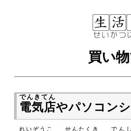
買い物
でんきてん
電気店
やパソコン
れいぞうこ
せんたくき
でん