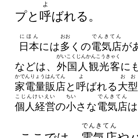
よ
プと
呼
ばれる。
にほん
おお
でんきてん
日本
には
多
くの
電気店
が
がいこくじんかんこうきゃく
などは、
外国人観光客
に
かでんりょうはんてん
よ
おお
家電量販店
と
呼
ばれる
大型
こじんけいえい
ちい
でんきてん
個人経営
の
小
さな
電気店
は
でんきてん
ここでは、
電気店
や