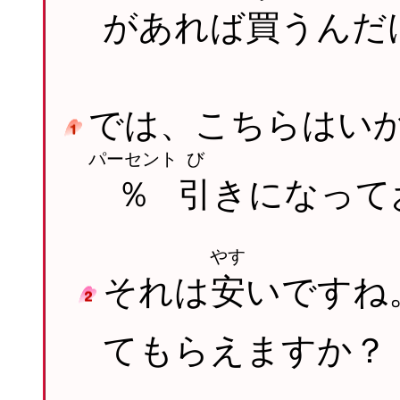
があれば
買
うんだ
では、こちらはい
パーセント
び
％
引
きになって
やす
それは
安
いですね
てもらえますか？