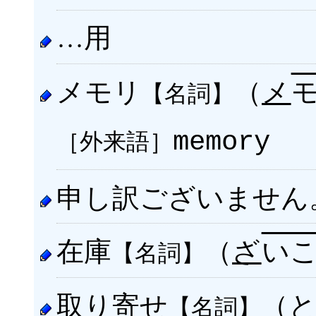
…用
メモリ
（
メ
【名詞】
［外来語］
memory
申し訳ございません
在庫
（
ざ
い
【名詞】
取り寄せ
（
【名詞】