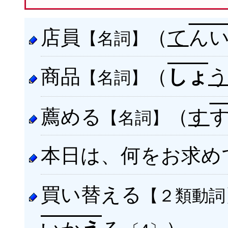
店員
（
て
ん
【名詞】
商品
（
しょ
【名詞】
薦める
（
す
【名詞】
本日は、何をお求め
買い替える
【２類動詞