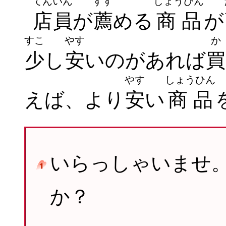
てんいん
すす
しょうひん
店員
が
薦
める
商品
が
すこ
やす
か
少
し
安
いのがあれば
買
やす
しょうひん
えば、より
安
い
商品
いらっしゃいませ
か？