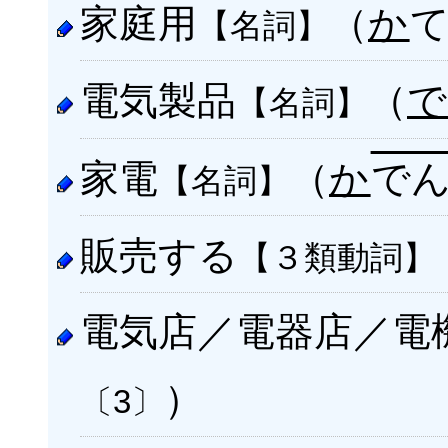
家庭用
（
か
【名詞】
電気製品
（
【名詞】
家電
（
か
で
【名詞】
販売する
【３類動詞】
電気店／電器店／電
）
〔3〕