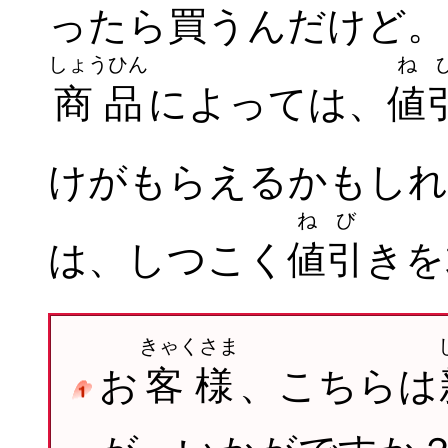
ったら
買
うんだけど。
しょうひん
ね
商品
によっては、
値
けがもらえるかもしれ
ねび
は、しつこく
値引
きを
きゃくさま
お
客様
、こちらは