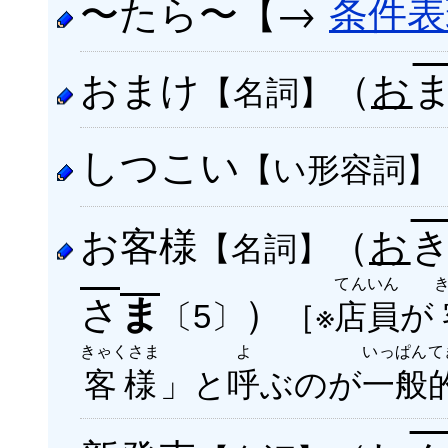
〜たら〜【→
条件表
おまけ
（
お
【名詞】
しつこい
【い形容詞】
お客様
（
お
【名詞】
てんいん
さ
）
ま
［※
店員
が
〔5〕
きゃくさま
よ
いっぱんて
客様
」と
呼
ぶのが
一般