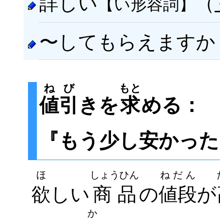
詳しい
（
【い形容詞】
〜してもらえますか
ねび
もと
値引
きを
求
める：
『もう少し安かった
ほ
しょうひん
ねだん
欲
しい
商品
の
値段
が
か