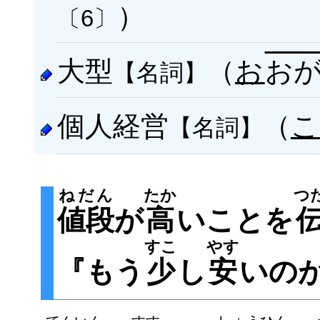
）
〔6〕
大型
（
お
お
【名詞】
個人経営
（
【名詞】
ねだん
たか
つ
値段
が
高
いことを
すこ
やす
『もう
少
し
安
いの