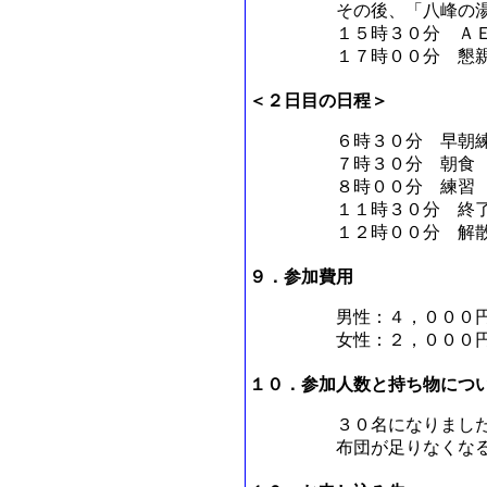
その後、「八峰の
１５時３０分 Ａ
１７時００分 懇
＜２日目の日程＞
６時３０分 早朝
７時３０分 朝食
８時００分 練習
１１時３０分 終
１２時００分 解
９．参加費用
男性：４，０００
女性：２，０００
１０．参加人数と持ち物につ
３０名になりまし
布団が足りなくな