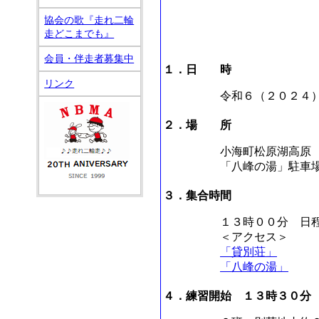
協会の歌『走れ二輪
走どこまでも』
会員・伴走者募集中
１．日 時
リンク
令和６（２０２４
２．場 所
小海町松原湖高原
「八峰の湯」駐車
３．集合時間
１３時００分 日
＜アクセス＞
「貸別荘」
「八峰の湯」
４．練習開始 １３時３０分