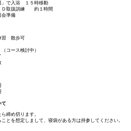
湯」で入浴 １５時移動
ＥＤ取扱訓練 約１時間
親会準備
練習 散歩可
 （コース検討中）
了
散
円
円
いて
たら締め切ります。
ることを想定しまして、寝袋がある方は持参してください。