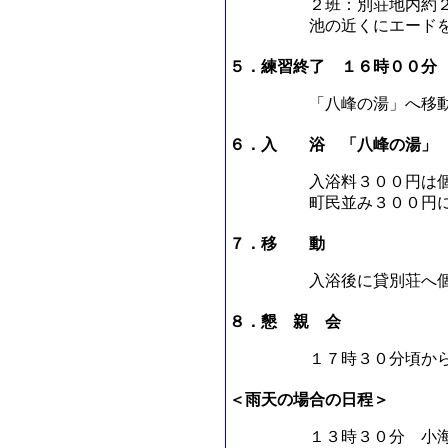
２班：別荘地内約
池の近くにエード
５．練習終了 １６時００分
「八峰の湯」へ移
６．入 浴 「八峰の湯」
入浴料３００円は
町民並み３００円
７．移 動
入浴後に貸別荘へ
８．懇 親 会
１７時３０分頃か
＜雨天の場合の日程＞
１３時３０分 小