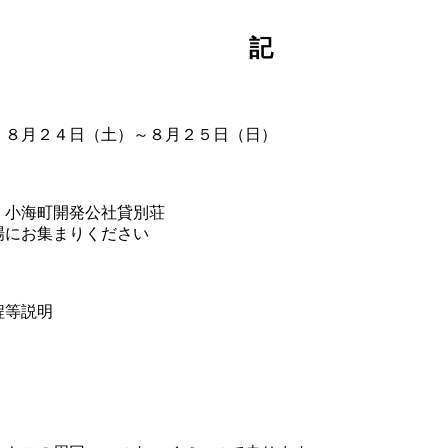
記
）８月２４日（土）～８月２５日（日）
 小海町開発公社貸別荘
場にお集まりください
程等説明