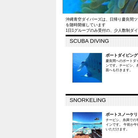
沖縄青空ダイバーズは、日帰り慶良間ツ
を随時開催しています
1日1グループのみ受付の、少人数制ダ
SCUBA DIVING
ボートダイビング
慶良間へのボートダ
ンです。チービシ、
面へも行きます。
SNORKELING
ボートスノーケリ
チービシ、糸満での
インです。
午前か午
いただけます。