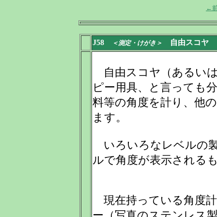
←
J58
自由スコヤ
(
＜測定・けがき＞
自由スコヤ（あるいは
ピー用具、と言っても
料等の角度を計り、他
ます。
いろいろなレベルの製
ルで角度が表示される
現在持っている角度計
ー（写真のステンレス