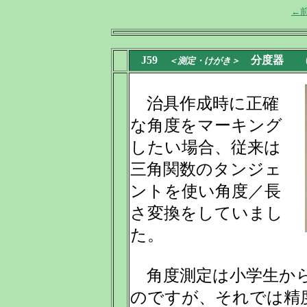
←
J59
分度器
(20
＜測定・けがき＞
治具作成時に正確
な角度をマーキング
したい場合、従来は
三角関数のタンジェ
ントを使い角度／長
さ変換をしていまし
た。
角度測定は小学生から
のですが、それでは精