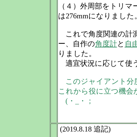
（４）外周部をトリマ
は276mmになりました
これで角度関連の計測
ー、自作の
角度計
と
自
りました。
適宜状況に応じて使
このジャイアント分
これから役に立つ機会
(・_・；
(2019.8.18 追記)