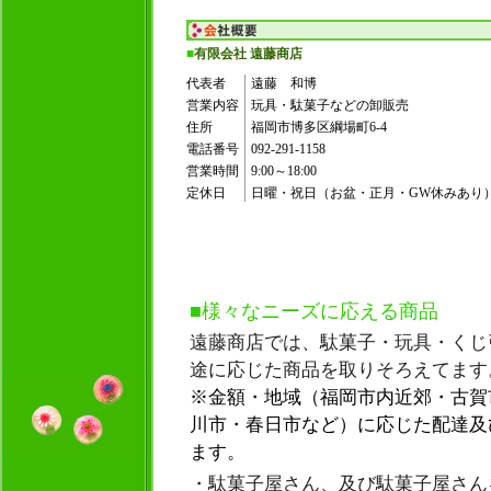
■
有限会社 遠藤商店
代表者
遠藤 和博
営業内容
玩具・駄菓子などの卸販売
住所
福岡市博多区綱場町6-4
電話番号
092-291-1158
営業時間
9:00～18:00
定休日
日曜・祝日（お盆・正月・GW休みあり
■
様々なニーズに応える商品
遠藤商店では、駄菓子・玩具・くじ
途に応じた商品を取りそろえてます
※金額・地域（福岡市内近郊・古賀
川市・春日市など）に応じた配達及
ます。
・駄菓子屋さん、及び駄菓子屋さん