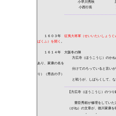
小早川秀秋 黒田
小西行長 藤堂
勝 
１６０３年
征夷大将軍（せいいたいしょうぐ
ばくふ）を開く
。
１６１４年 大阪冬の陣
方広寺（ほうこうじ）のかねに「国家
あり、家康の名を
分けてのろっていると言いがかりをつ
り）（秀吉の子）
と戦うが、しばらくして、なかな
【方広寺（ほうこうじ）のつり鐘
豊臣秀頼が修理をしていた方広寺（
（がね）の文章が、徳川家康を呪（の
・ ・ ・ 