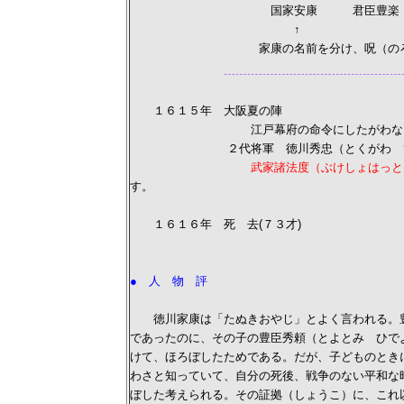
国家安康 君臣豊楽
↑
家康の名前を分け、呪（のろ）っ
１６１５年 大阪夏の陣
江戸幕府の命令にしたがわない豊臣
２代将軍 徳川秀忠（とくがわ ひで
武家諸法度（ぶけしょはっと
す。
１６１６年 死 去(７３才)
● 人 物 評
徳川家康は「たぬきおやじ」とよく言われる。豊
であったのに、その子の豊臣秀頼（とよとみ ひで
けて、ほろぼしたためである。だが、子どものとき
わさと知っていて、自分の死後、戦争のない平和な
ぼした考えられる。その証拠（しょうこ）に、これ