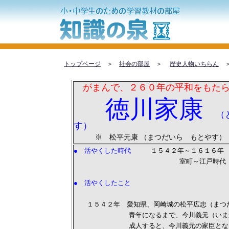
トップページ
＞
社会の部屋
＞
歴史人物いちらん
＞
がまんで、２６０年の平和をもたら
徳川家康
（
す）
※ 松平元康 （まつだいら もとやす）
● 活やくした時代
１５４２年～１６１６年
室町～江戸時代
● 活やくしたこと
１５４２年 愛知県、岡崎城の松平広忠（まつだ
青年になるまで、今川義元（いまがわ 
成人すると、今川義元の家臣とな