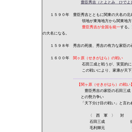
豊臣秀吉（とよとみ ひでよ
１５９０年 豊臣秀吉とともに関東の大名の北条
領地が東海地方から関東地方にうつる
豊臣秀吉が全国を統一
する。
の大名になる。
１５９８年 秀吉の死後、秀吉の有力な家臣の石
１６００年
関ヶ原（せきがはら）の戦い
石田三成と戦うが、実質的には豊臣Ｖ
この戦いにより、家康が天下人
【関ヶ原（せきがはら）の戦い
豊臣秀吉の家臣の石田三成
との勢力争い
「天下分け目の戦い」と言われ
〈 西 軍 〉 対 〈 
石田三成 徳川
毛利輝元 福島