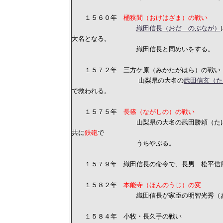
１５６０年
桶狭間（おけはざま）の戦い
織田信長（おだ のぶなが）
大名となる。
織田信長と同めいをする。
１５７２年 三方ケ原（みかたがはら）の戦い
山梨県の大名の
武田信玄（た
で救われる。
１５７５年
長篠（ながしの）の戦い
山梨県の大名の武田勝頼（たけだ か
共に
鉄砲
で
うちやぶる。
１５７９年 織田信長の命令で、長男 松平信康
１５８２年
本能寺（ほんのうじ）の変
織田信長が家臣の明智光秀（あけち 
１５８４年 小牧・長久手の戦い