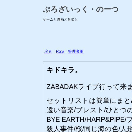
ぷろざいっく・のーつ
ゲームと漫画と音楽と
戻る
RSS
管理者用
キドキラ。
ZABADAKライブ行って来
セットリストは簡単にまと
遠い音楽/ブレスト/ひとつ
BYE EARTH/HARP&P
殺人事件/桜/同じ海の色/人形た