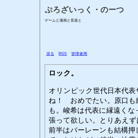
ぷろざいっく・のーつ
ゲームと漫画と音楽と
戻る
RSS
管理者用
ロック。
オリンピック世代日本代表
ね！ おめでたい。原口も
も。峻希は代表に縁遠くな
張って欲しい。とりあえず
前半はバーレーンも結構押