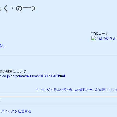
っく・のーつ
宣伝コーナ
者用
聞の報道について
o.co.jp/corporate/release/2012/120316.html
2012年03月17日(土)00時34分
この記事のURL
見た記事
コメント
覧
ックバックを送信する