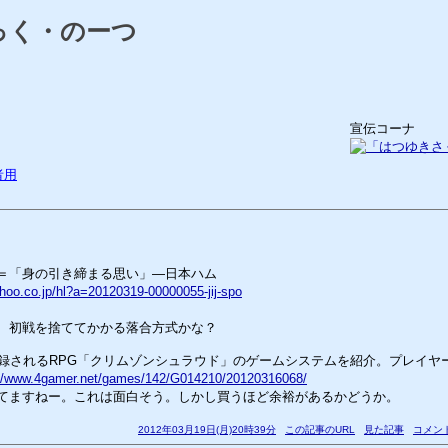
っく・のーつ
宣伝コーナ
者用
＝「身の引き締まる思い」―日本ハム
ahoo.co.jp/hl?a=20120319-00000055-jij-spo
、初戦を捨ててかかる落合方式かな？
」に収録されるRPG「クリムゾンシュラウド」のゲームシステムを紹介。プレイ
://www.4gamer.net/games/142/G014210/20120316068/
てますねー。これは面白そう。しかし買うほど余裕があるかどうか。
2012年03月19日(月)20時39分
この記事のURL
見た記事
コメント