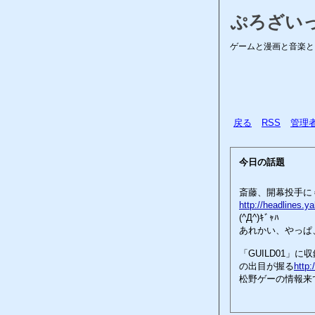
ぷろざい
ゲームと漫画と音楽と
戻る
RSS
管理
今日の話題
斎藤、開幕投手に
http://headlines.y
(^Д^)ｷﾞｬﾊ
あれかい、やっぱ
「GUILD01
の出目が握る
http
松野ゲーの情報来