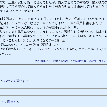
ので、正直不安しかありませんでしたが、購入するまでの対応や、購入後の
説明して頂き安心して購入できました！発送も翌日には発送して頂きました
す！ありがとうございました！
Iを読みました。これはとても良いものです。今まで毛嫌いしていたのがも
技師、ルシウスが、なぜか日本に来てしまい、日本の風呂技術を掴んでロ
呂がローマでも大人気に、というのが基本的なストーリ。
っているお風呂について、こうしてみると、素晴らしく機能的で、洗練さ
きる、素晴らしい漫画です。そして、それを描いている漫画も、ギャグがふ
しまうこともしばしば。人気になるのも頷ける。
読んだあと、ソッコーで4まで読みました。
めの話が多くなってきて、ちょっとモッタリしてるかなーという感じになっ
しめたし。
2012年02月27日(月)01時16分
この記事のURL
感想文
コメント
覧
ックバックを送信する
ントを投稿する