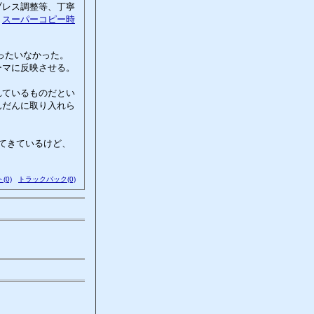
ブレス調整等、丁寧
！
スーパーコピー時
ったいなかった。
ーマに反映させる。
れているものだとい
んだんに取り入れら
てきているけど、
(0)
トラックバック(0)