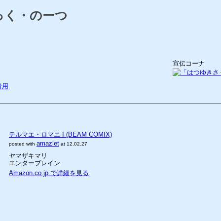
っく・のーつ
宣伝コーナ
者用
テルマエ・ロマエ I (BEAM COMIX)
amazlet
posted with
at 12.02.27
ヤマザキマリ
エンターブレイン
Amazon.co.jp で詳細を見る