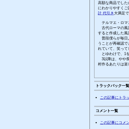
高額な商品でした
にわかりやすくご
計 代引き
大満足で
テルマエ・ロマエ
古代ローマの風呂
すると作成した風
普段僕らが毎日入
うことが再確認で
れていて、笑って
とゆわけで、1を
3以降は、やや長
村作るあたりは楽
トラックバック一
この記事にトラ
コメント一覧
この記事にコメ