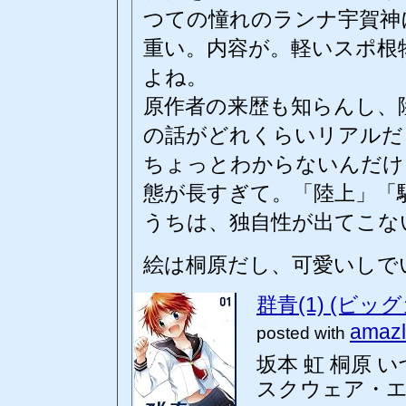
つての憧れのランナ宇賀神
重い。内容が。軽いスポ根
よね。
原作者の来歴も知らんし、
の話がどれくらいリアルだ
ちょっとわからないんだけ
態が長すぎて。「陸上」「
うちは、独自性が出てこな
絵は桐原だし、可愛いしで
群青(1) (ビ
amazl
posted with
坂本 虹 桐原 
スクウェア・エニッ