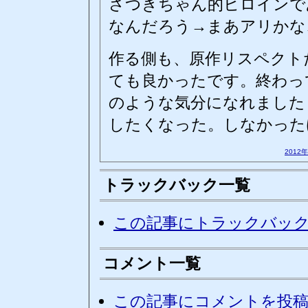
さつきちゃん的ヒロインで
なんだろう→まあアリかな
作る側も、原作リスペクト
ても良かったです。終わっ
のような気分になれました
したくなった。しなかった
2012
トラックバック一覧
この記事にトラックバッ
コメント一覧
この記事にコメントを投