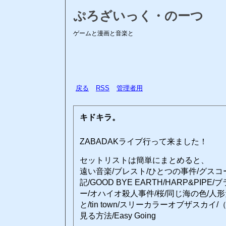
ぷろざいっく・のーつ
ゲームと漫画と音楽と
戻る
RSS
管理者用
キドキラ。
ZABADAKライブ行って来ました！
セットリストは簡単にまとめると、
遠い音楽/ブレスト/ひとつの事件/グス
記/GOOD BYE EARTH/HARP&PI
ー/オハイオ殺人事件/桜/同じ海の色/人
と/tin town/スリーカラーオブザスカイ
見る方法/Easy Going